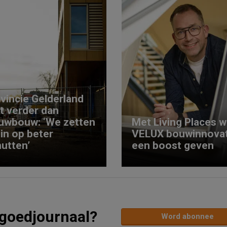
vincie Gelderland
kt verder dan
uwbouw: ‘We zetten
Met Living Places wi
 in op beter
VELUX bouwinnovat
utten’
een boost geven
tgoedjournaal?
Word abonnee