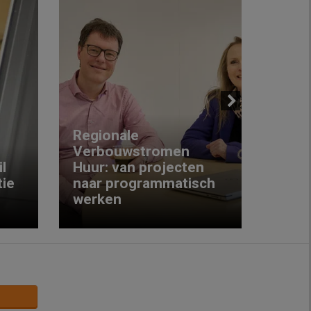
Next
Regionale
Verbouwstromen
‘We w
l
Huur: van projecten
koop
ie
naar programmatisch
gewo
werken
krijg