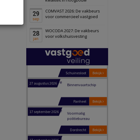
Schiedam
Bekijk
COMVAST 2026: De vakbeurs
29
22 september 2026
Attractiepark
voor commercieel vastgoed
sep
WOCODA 2027: De vakbeurs
28
Oranje
Bekijk
voor volkshuisvesting
jan
28 september 2026
Grootschalig
bedrijventerrein
Schuinesloot
Bekijk
27 augustus 2026
Binnenvaartschip
Panheel
Bekijk
17 september 2026
Voormalig
politiebureau
Dordrecht
Bekijk
17 september 2026
Voormalig
politiebureau