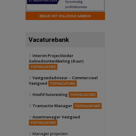
Hilversum
Bekijk
17 september 2026
BEKIJK HET VOLLEDIGE AANBOD
Voormalig
politiebureau
Zaandam
Bekijk
Vacaturebank
8 september 2026
Zorgcomplex
Interim Projectleider
Gebiedsontwikkeling (8 uur)
Zwanenburg
Bekijk
TOPVACATURE
6 oktober 2026
Transformatieobject
Vastgoedadviseur – Commercieel
Vastgoed
TOPVACATURE
Schiedam
Bekijk
Hoofd huisvesting
TOPVACATURE
22 september 2026
Attractiepark
Transactie Manager
TOPVACATURE
Assetmanager Vastgoed
Oranje
Bekijk
TOPVACATURE
28 september 2026
Grootschalig
Manager projecten
bedrijventerrein