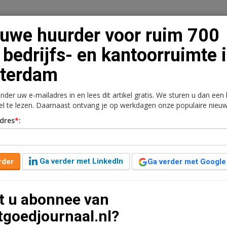
uwe huurder voor ruim 700
bedrijfs- en kantoorruimte 
tterdam
n
Vacaturebank
Contact
Abonnementen
onder uw e-mailadres in en lees dit artikel gratis. We sturen u dan een
rkt
Kantoren
Retail
Logistiek
Juridisch | Fiscaa
kel te lezen. Daarnaast ontvang je op werkdagen onze populaire nieuw
dres
*
:
ruim 700 m2 bedrijfs- en
terdam
Ga verder met LinkedIn
rder
Ga verder met Google
 leestijd
t u abonnee van
gecombineerde bedrijfs-/kantoorruimte aan de
tgoedjournaal.nl?
e locatie in Rotterdam is naar verwachting volgende