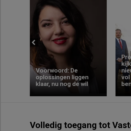
Previous
ng:
Pro
kij
Voorwoord: De
nie
ke
oplossingen liggen
vol
klaar, nu nog de wil
ben
Volledig toegang tot Vas