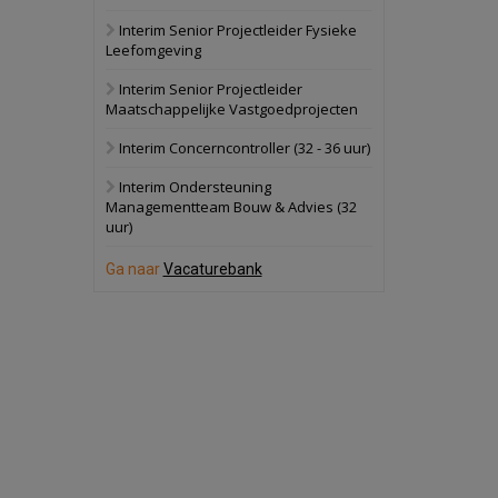
Interim Senior Projectleider Fysieke
Schuinesloot
Bekijk
Leefomgeving
27 augustus 2026
Binnenvaartschip
Interim Senior Projectleider
Maatschappelijke Vastgoedprojecten
Panheel
Bekijk
Interim Concerncontroller (32 - 36 uur)
17 september 2026
Voormalig
Interim Ondersteuning
politiebureau
Managementteam Bouw & Advies (32
uur)
Dordrecht
Bekijk
17 september 2026
Ga naar
Vacaturebank
Voormalig
politiebureau
Hilversum
Bekijk
17 september 2026
Voormalig
politiebureau
Zaandam
Bekijk
8 september 2026
Zorgcomplex