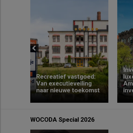
Previous
Inv
e
Recreatief vastgoed:
lux
t met
Van executieveiling
Am
naar nieuwe toekomst
inv
WOCODA Special 2026