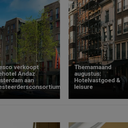
esco verkoopt
Themamaand
ehotel Andaz
augustus:
sterdam aan
Hotelvastgoed &
esteerdersconsortium
leisure