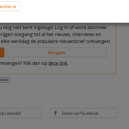
n hier in
t u nog niet bent ingelogd. Log in of word abonnee
rijgen toegang tot al het nieuws, interviews en
elke werkdag de populaire nieuwsbrief ontvangen.
Inloggen
 ontvangen? Klik dan op
deze link
.
RDAM
op LinkedIn
Delen op Facebook