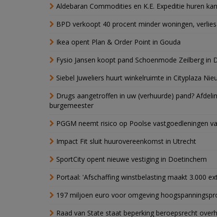
Aldebaran Commodities en K.E. Expeditie huren ka
BPD verkoopt 40 procent minder woningen, verlies
Ikea opent Plan & Order Point in Gouda
Fysio Jansen koopt pand Schoenmode Zeilberg in 
Siebel Juweliers huurt winkelruimte in Cityplaza Ni
Drugs aangetroffen in uw (verhuurde) pand? Afde
burgemeester
PGGM neemt risico op Poolse vastgoedleningen va
Impact Fit sluit huurovereenkomst in Utrecht
SportCity opent nieuwe vestiging in Doetinchem
Portaal: 'Afschaffing winstbelasting maakt 3.000 e
197 miljoen euro voor omgeving hoogspanningspr
Raad van State staat beperking beroepsrecht over