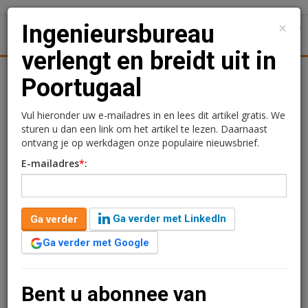
×
Ingenieursbureau
1
Toggl
verlengt en breidt uit in
tiek
Juridisch | Fiscaal
Transacties
Werk
Specials
Poortugaal
Ingenieursbureau
Vul hieronder uw e-mailadres in en lees dit artikel gratis. We
sturen u dan een link om het artikel te lezen. Daarnaast
verlengt en breidt uit in
ontvang je op werkdagen onze populaire nieuwsbrief.
E-mailadres
*
:
Poortugaal
Redactie
24 april 2024 om 16:07
Ga verder met LinkedIn
Ga verder
1 minuut leestijd
Ga verder met Google
Fluor Consultants heeft de huurovereenkomst voor
kantoorruimte aan de Hofhoek 20-48 in Poortugaal
uitgebreid en verlengd. Het ingenieursbureau huurt nu
Bent u abonnee van
met ongeveer 2.800 m2 het grootste gedeelte in het