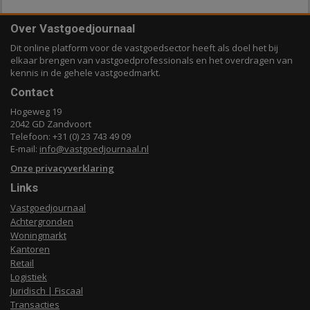
Over Vastgoedjournaal
Dit online platform voor de vastgoedsector heeft als doel het bij
elkaar brengen van vastgoedprofessionals en het overdragen van
kennis in de gehele vastgoedmarkt.
Contact
Hogeweg 19
2042 GD Zandvoort
Telefoon: +31 (0) 23 743 49 09
E-mail:
info@vastgoedjournaal.nl
Onze privacyverklaring
Links
Vastgoedjournaal
Achtergronden
Woningmarkt
Kantoren
Retail
Logistiek
Juridisch | Fiscaal
Transacties