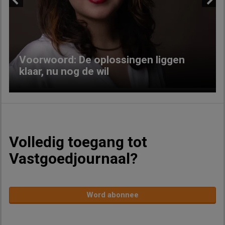
Previous
Next
Voorwoord: De oplossingen liggen
klaar, nu nog de wil
Volledig toegang tot
Vastgoedjournaal?
Word abonnee