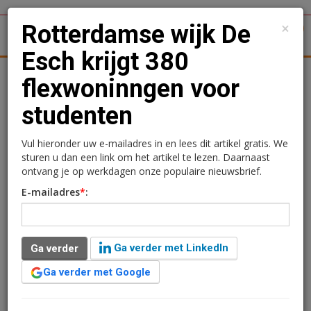
×
Rotterdamse wijk De
1
Toggl
Esch krijgt 380
tergronden
Woningmarkt
Kantoren
Retail
Logistiek
flexwoninngen voor
studenten
Rotterdamse wijk De Esch
krijgt 380 flexwoninngen
Vul hieronder uw e-mailadres in en lees dit artikel gratis. We
sturen u dan een link om het artikel te lezen. Daarnaast
voor studenten
ontvang je op werkdagen onze populaire nieuwsbrief.
E-mailadres
*
:
Redactie
4 april 2024 om 12:50
2 jaar geleden aangepast
2 minuten leestijd
Ga verder met LinkedIn
Ga verder
In De Esch worden binnenkort 380 nieuwe woningen
gebouwd, speciaal voor studenten. Woningcorporatie
Ga verder met Google
Woonstad Rotterdam werkt hierbij samen met de
gemeente Rotterdam en bouwbedrijf Daiwa House