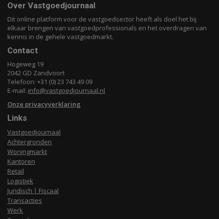
Over Vastgoedjournaal
Dit online platform voor de vastgoedsector heeft als doel het bij
elkaar brengen van vastgoedprofessionals en het overdragen van
kennis in de gehele vastgoedmarkt.
Contact
Hogeweg 19
2042 GD Zandvoort
Telefoon: +31 (0) 23 743 49 09
E-mail:
info@vastgoedjournaal.nl
Onze privacyverklaring
Links
Vastgoedjournaal
Achtergronden
Woningmarkt
Kantoren
Retail
Logistiek
Juridisch | Fiscaal
Transacties
Werk