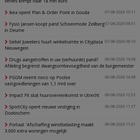
verlies krimpt naar 18 mln euro
Ikea opent Plan & Order Point in Gouda
07-08-2026 10:11
Fysio Jansen koopt pand Schoenmode Zeilberg
07-08-2026 09:31
in Deurne
Siebel Juweliers huurt winkelruimte in Cityplaza
07-08-2026 09:10
Nieuwegein
Drugs aangetroffen in uw (verhuurde) pand?
06-08-2026 14:38
Afdeling begrenst dwangsombevoegdheid van de burgemeester
PGGM neemt risico op Poolse
06-08-2026 14:38
vastgoedleningen van 1,1 mrd over
Impact Fit sluit huurovereenkomst in Utrecht
06-08-2026 12:53
SportCity opent nieuwe vestiging in
06-08-2026 11:37
Doetinchem
Portaal: 'Afschaffing winstbelasting maakt
06-08-2026 11:21
3.000 extra woningen mogelijk'