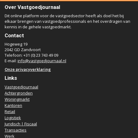
Over Vastgoedjournaal
Dit online platform voor de vastgoedsector heeft als doel het bij
elkaar brengen van vastgoedprofessionals en het overdragen van
kennis in de gehele vastgoedmarkt.
Contact
Hogeweg 19
2042 GD Zandvoort
Telefoon: +31 (0) 23 743 49 09
E-mail:
info@vastgoedjournaal.nl
Onze privacyverklaring
Links
Vastgoedjournaal
Achtergronden
Woningmarkt
Kantoren
Retail
Logistiek
Juridisch | Fiscaal
Transacties
Werk