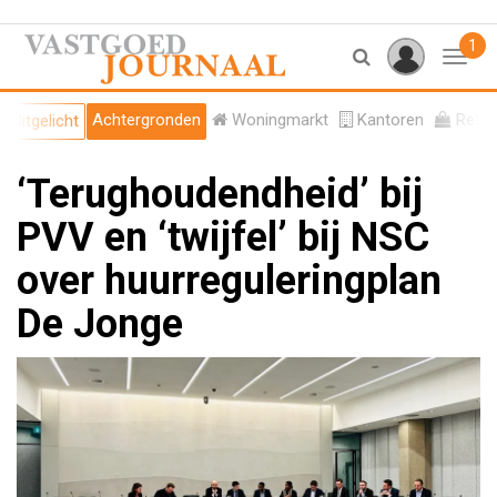
1
Toggl
Achtergronden
Woningmarkt
Kantoren
Retail
Uitgelicht
‘Terughoudendheid’ bij
PVV en ‘twijfel’ bij NSC
over huurreguleringplan
De Jonge