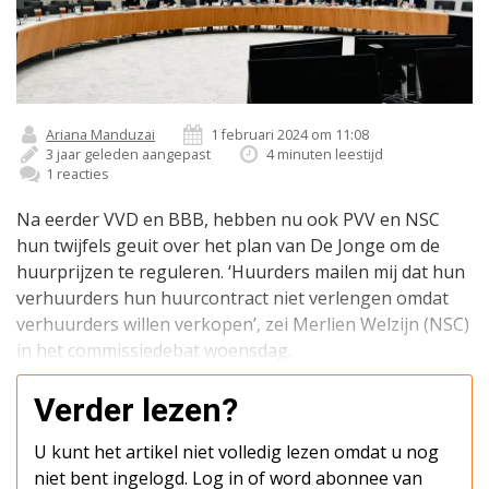
Ariana Manduzai
1 februari 2024 om 11:08
3 jaar geleden aangepast
4 minuten leestijd
1 reacties
Na eerder VVD en BBB, hebben nu ook PVV en NSC
hun twijfels geuit over het plan van De Jonge om de
huurprijzen te reguleren. ‘Huurders mailen mij dat hun
verhuurders hun huurcontract niet verlengen omdat
verhuurders willen verkopen’, zei Merlien Welzijn (NSC)
in het commissiedebat woensdag.
Verder lezen?
U kunt het artikel niet volledig lezen omdat u nog
niet bent ingelogd. Log in of word abonnee van