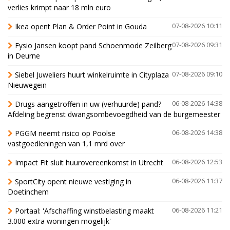
verlies krimpt naar 18 mln euro
Ikea opent Plan & Order Point in Gouda
07-08-2026 10:11
Fysio Jansen koopt pand Schoenmode Zeilberg
07-08-2026 09:31
in Deurne
Siebel Juweliers huurt winkelruimte in Cityplaza
07-08-2026 09:10
Nieuwegein
Drugs aangetroffen in uw (verhuurde) pand?
06-08-2026 14:38
Afdeling begrenst dwangsombevoegdheid van de burgemeester
PGGM neemt risico op Poolse
06-08-2026 14:38
vastgoedleningen van 1,1 mrd over
Impact Fit sluit huurovereenkomst in Utrecht
06-08-2026 12:53
SportCity opent nieuwe vestiging in
06-08-2026 11:37
Doetinchem
Portaal: 'Afschaffing winstbelasting maakt
06-08-2026 11:21
3.000 extra woningen mogelijk'