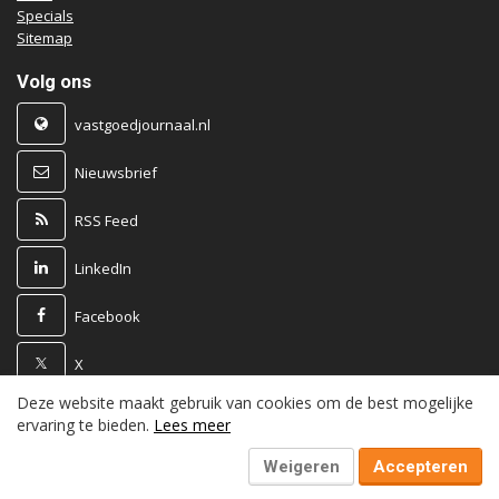
Specials
Sitemap
Volg ons
vastgoedjournaal.nl
Nieuwsbrief
RSS Feed
LinkedIn
Facebook
X
Deze website maakt gebruik van cookies om de best mogelijke
Powered by
ervaring te bieden.
Lees meer
Weigeren
Accepteren