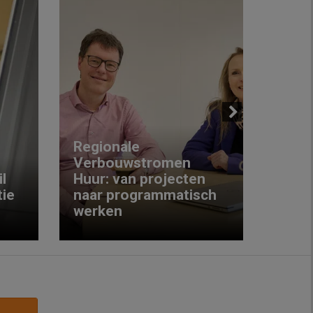
Next
Regionale
Verbouwstromen
‘We w
l
Huur: van projecten
koop
ie
naar programmatisch
gewo
werken
krijg