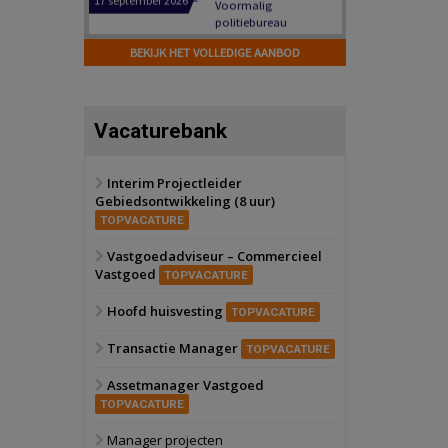
Hilversum
Bekijk
17 september 2026
BEKIJK HET VOLLEDIGE AANBOD
Voormalig
politiebureau
Zaandam
Bekijk
Vacaturebank
8 september 2026
Zorgcomplex
Interim Projectleider
Gebiedsontwikkeling (8 uur)
Zwanenburg
Bekijk
TOPVACATURE
6 oktober 2026
Transformatieobject
Vastgoedadviseur – Commercieel
Vastgoed
TOPVACATURE
Schiedam
Bekijk
Hoofd huisvesting
TOPVACATURE
22 september 2026
Attractiepark
Transactie Manager
TOPVACATURE
Assetmanager Vastgoed
Oranje
Bekijk
TOPVACATURE
28 september 2026
Grootschalig
Manager projecten
bedrijventerrein