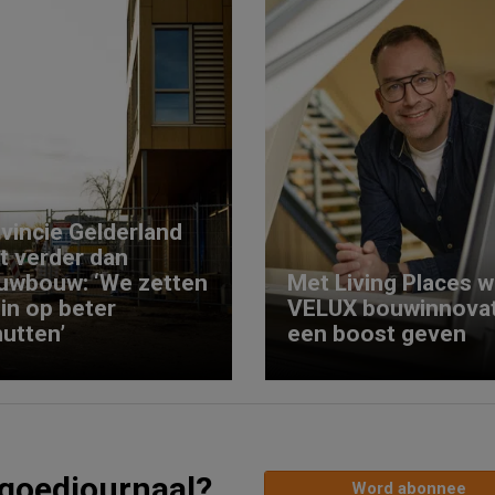
vincie Gelderland
kt verder dan
uwbouw: ‘We zetten
Met Living Places wi
 in op beter
VELUX bouwinnovat
utten’
een boost geven
tgoedjournaal?
Word abonnee