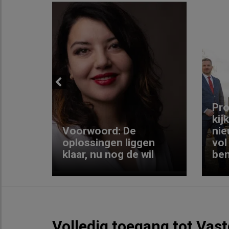
Previous
ng:
Pro
kij
Voorwoord: De
nie
ke
oplossingen liggen
vol
klaar, nu nog de wil
ben
Volledig toegang tot Vas