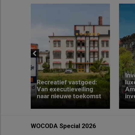
Previous
Inv
e
Recreatief vastgoed:
lux
t met
Van executieveiling
Am
naar nieuwe toekomst
inv
WOCODA Special 2026