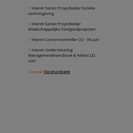
Interim Senior Projectleider Fysieke
Schuinesloot
Bekijk
Leefomgeving
27 augustus 2026
Binnenvaartschip
Interim Senior Projectleider
Maatschappelijke Vastgoedprojecten
Panheel
Bekijk
Interim Concerncontroller (32 - 36 uur)
17 september 2026
Voormalig
Interim Ondersteuning
politiebureau
Managementteam Bouw & Advies (32
uur)
Dordrecht
Bekijk
17 september 2026
Ga naar
Vacaturebank
Voormalig
politiebureau
Hilversum
Bekijk
17 september 2026
Voormalig
politiebureau
Zaandam
Bekijk
8 september 2026
Zorgcomplex