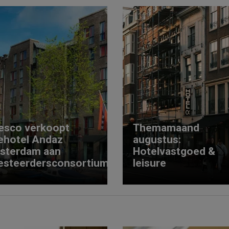
esco verkoopt
Themamaand
ehotel Andaz
augustus:
sterdam aan
Hotelvastgoed &
esteerdersconsortium
leisure