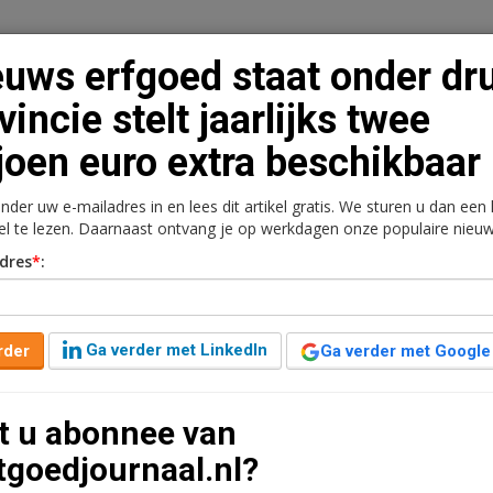
uws erfgoed staat onder dr
vincie stelt jaarlijks twee
joen euro extra beschikbaar
n
Vacaturebank
Contact
Abonnementen
onder uw e-mailadres in en lees dit artikel gratis. We sturen u dan een
rkt
Kantoren
Retail
Logistiek
Juridisch | Fiscaa
kel te lezen. Daarnaast ontvang je op werkdagen onze populaire nieuw
dres
*
:
 onder druk, provincie
ljoen euro extra
Ga verder met LinkedIn
rder
Ga verder met Google
t u abonnee van
aar geleden aangepast
2 minuten leestijd
tgoedjournaal.nl?
e Zeeland de komende jaren jaarlijks 2 miljoen euro