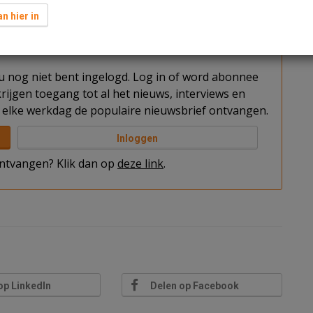
ven.
n hier in
t u nog niet bent ingelogd. Log in of word abonnee
rijgen toegang tot al het nieuws, interviews en
elke werkdag de populaire nieuwsbrief ontvangen.
Inloggen
 ontvangen? Klik dan op
deze link
.
op LinkedIn
Delen op Facebook