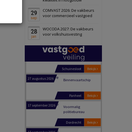
Schiedam
Bekijk
COMVAST 2026: De vakbeurs
29
22 september 2026
Attractiepark
voor commercieel vastgoed
sep
WOCODA 2027: De vakbeurs
28
Oranje
Bekijk
voor volkshuisvesting
jan
28 september 2026
Grootschalig
bedrijventerrein
Schuinesloot
Bekijk
27 augustus 2026
Binnenvaartschip
Panheel
Bekijk
17 september 2026
Voormalig
politiebureau
Dordrecht
Bekijk
17 september 2026
Voormalig
politiebureau