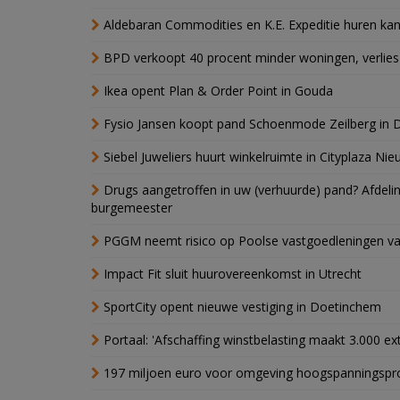
Aldebaran Commodities en K.E. Expeditie huren ka
BPD verkoopt 40 procent minder woningen, verlies
Ikea opent Plan & Order Point in Gouda
Fysio Jansen koopt pand Schoenmode Zeilberg in 
Siebel Juweliers huurt winkelruimte in Cityplaza Ni
Drugs aangetroffen in uw (verhuurde) pand? Afde
burgemeester
PGGM neemt risico op Poolse vastgoedleningen va
Impact Fit sluit huurovereenkomst in Utrecht
SportCity opent nieuwe vestiging in Doetinchem
Portaal: 'Afschaffing winstbelasting maakt 3.000 e
197 miljoen euro voor omgeving hoogspanningspr