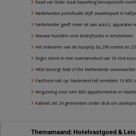
Raad van State staat beperking beroepsrecht over
Nederlandse portefeuille blijft zwaartepunt in halfja
Nederlander geeft meer uit aan auto’s, apparaten 
Nieuwe huurders voor bedrijfsunits in Amstelveen
Het indexeren van de huurprijs bij 290-ruimte en 2
Segro stemt in met overnamebod van 16 mrd euro
Hitte bezorgt Mall of the Netherlands onverwacht
Fastfood rukt op: Nederland telt inmiddels 19.400 
Vergunning voor ruim 800 appartementen in Haarlem
Kabinet zet 24 gemeenten onder druk om asielopva
Themamaand: Hotelvastgoed & Leis