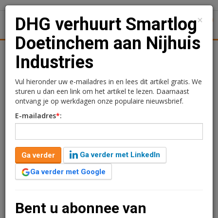
×
DHG verhuurt Smartlog
1
Toggl
Doetinchem aan Nijhuis
tiek
Juridisch | Fiscaal
Transacties
Werk
Specials
Industries
DHG verhuurt Smartlog
Vul hieronder uw e-mailadres in en lees dit artikel gratis. We
sturen u dan een link om het artikel te lezen. Daarnaast
Doetinchem aan Nijhuis
ontvang je op werkdagen onze populaire nieuwsbrief.
E-mailadres
*
:
Industries
Redactie
11 januari 2024 om 09:25
Ga verder met LinkedIn
Ga verder
1 minuut leestijd
Ga verder met Google
DHG heeft een huurovereenkomst gesloten met
Nijhuis Saur Industries voor een build-to-suit Smartlog
van ruim 30.000 m2 in Doetinchem. Het te ontwikkelen
Bent u abonnee van
distributiecentrum ligt op het bedrijventerrein