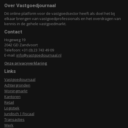
Over Vastgoedjournaal
Dit online platform voor de vastgoedsector heeft als doel het bij
elkaar brengen van vastgoedprofessionals en het overdragen van
kennis in de gehele vastgoedmarkt.
Contact
Hogeweg 19
2042 GD Zandvoort
Telefoon: +31 (0) 23 743 49 09
E-mail:
info@vastgoedjournaal.nl
Onze privacyverklaring
Links
Vastgoedjournaal
Achtergronden
Woningmarkt
Kantoren
Retail
Logistiek
Juridisch | Fiscaal
Transacties
Werk