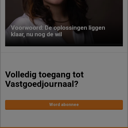
Previous
Next
Voorwoord: De oplossingen liggen
klaar, nu nog de wil
Volledig toegang tot
Vastgoedjournaal?
Word abonnee