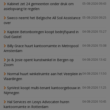
Kabinet zet 24 gemeenten onder druk om
05-08-2026 09:43
asielopvang te regelen
Sweco neemt het Belgische All Soil Assistance
05-08-2026 09:25
over
Kaptein Betonboringen koopt bedrijfspand in
04-08-2026 15:27
Oud Gastel
Billy Grace huurt kantoorruimte in Metropool
04-08-2026 15:08
Amsterdam
Jo & Josie opent kunstwinkel in Bergen op
04-08-2026 13:42
Zoom
Normal huurt winkelruimte aan het Veerplein in
04-08-2026 11:50
Vlaardingen
SynVest koopt multi-tenant kantoorgebouw in
04-08-2026 11:25
Nijmegen
Hal Services en Lexys Advocaten huren
04-08-2026 10:45
kantoorruimte in Rotterdam