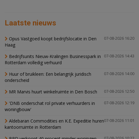
Laatste nieuws
Opus Vastgoed koopt bedrijfslocatie in Den
07-08-2026 16:20
Haag
Bedrijfsunits Nieuw-Kralingen Businesspark in
07-08-2026 14:43
Rotterdam volledig verhuurd
Huur of bruikleen: Een belangrijk juridisch
07-08-2026 14:00
onderscheid
MR Marvis huurt winkelruimte in Den Bosch
07-08-2026 12:50
'DNB onderschat rol private verhuurders in
07-08-2026 12:19
woningbouw'
Aldebaran Commodities en K.E. Expeditie huren
07-08-2026 11:01
kantoorruimte in Rotterdam
BPD verkoopt 40 procent minder woningen,
07-08-2026 10:22