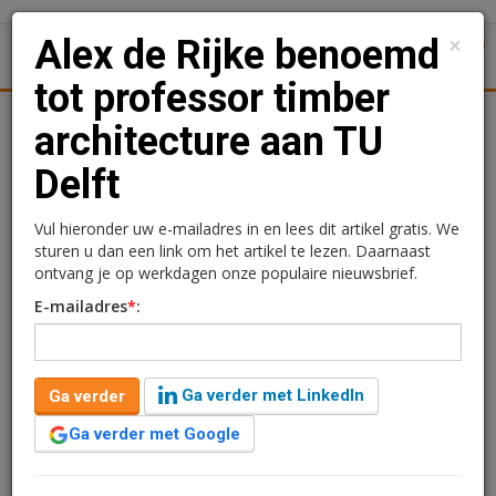
×
Alex de Rijke benoemd
1
Toggl
tot professor timber
tiek
Juridisch | Fiscaal
Transacties
Werk
Specials
architecture aan TU
Delft
Alex de Rijke benoemd
tot professor timber
Vul hieronder uw e-mailadres in en lees dit artikel gratis. We
sturen u dan een link om het artikel te lezen. Daarnaast
architecture aan TU Delft
ontvang je op werkdagen onze populaire nieuwsbrief.
E-mailadres
*
:
Redactie
22 november 2023 om 10:41
3 jaar geleden aangepast
1 minuut leestijd
Ga verder met LinkedIn
Ga verder
Op 1 november 2023 is Alex de Rijke benoemd tot
professor Timber Architecture aan de faculteit
Ga verder met Google
Bouwkunde van de TU Delft. De benoeming komt
voort uit de ambitie van de faculteit om de