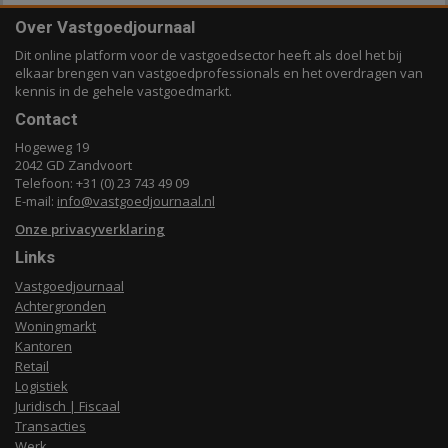
Over Vastgoedjournaal
Dit online platform voor de vastgoedsector heeft als doel het bij
elkaar brengen van vastgoedprofessionals en het overdragen van
kennis in de gehele vastgoedmarkt.
Contact
Hogeweg 19
2042 GD Zandvoort
Telefoon: +31 (0) 23 743 49 09
E-mail:
info@vastgoedjournaal.nl
Onze privacyverklaring
Links
Vastgoedjournaal
Achtergronden
Woningmarkt
Kantoren
Retail
Logistiek
Juridisch | Fiscaal
Transacties
Werk