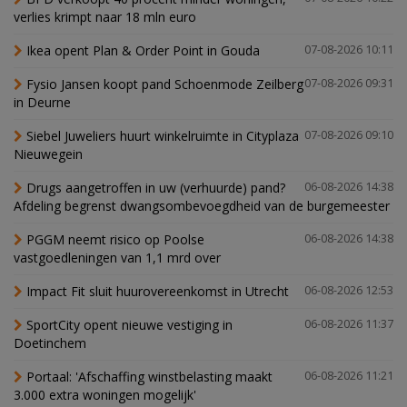
verlies krimpt naar 18 mln euro
Ikea opent Plan & Order Point in Gouda
07-08-2026 10:11
Fysio Jansen koopt pand Schoenmode Zeilberg
07-08-2026 09:31
in Deurne
Siebel Juweliers huurt winkelruimte in Cityplaza
07-08-2026 09:10
Nieuwegein
Drugs aangetroffen in uw (verhuurde) pand?
06-08-2026 14:38
Afdeling begrenst dwangsombevoegdheid van de burgemeester
PGGM neemt risico op Poolse
06-08-2026 14:38
vastgoedleningen van 1,1 mrd over
Impact Fit sluit huurovereenkomst in Utrecht
06-08-2026 12:53
SportCity opent nieuwe vestiging in
06-08-2026 11:37
Doetinchem
Portaal: 'Afschaffing winstbelasting maakt
06-08-2026 11:21
3.000 extra woningen mogelijk'