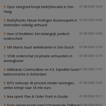
Opus Vastgoed koopt bedrijfslocatie in Den
07-08-2026 16:20
Haag
Bedrijfsunits Nieuw-Kralingen Businesspark in
07-08-2026 14:43
Rotterdam volledig verhuurd
Huur of bruikleen: Een belangrijk juridisch
07-08-2026 14:00
onderscheid
MR Marvis huurt winkelruimte in Den Bosch
07-08-2026 12:50
'DNB onderschat rol private verhuurders in
07-08-2026 12:19
woningbouw'
Aldebaran Commodities en K.E. Expeditie huren
07-08-2026 11:01
kantoorruimte in Rotterdam
BPD verkoopt 40 procent minder woningen,
07-08-2026 10:22
verlies krimpt naar 18 mln euro
Ikea opent Plan & Order Point in Gouda
07-08-2026 10:11
Fysio Jansen koopt pand Schoenmode Zeilberg
07-08-2026 09:31