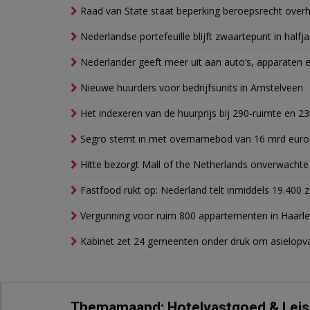
Raad van State staat beperking beroepsrecht over
Nederlandse portefeuille blijft zwaartepunt in halfja
Nederlander geeft meer uit aan auto’s, apparaten 
Nieuwe huurders voor bedrijfsunits in Amstelveen
Het indexeren van de huurprijs bij 290-ruimte en 2
Segro stemt in met overnamebod van 16 mrd euro
Hitte bezorgt Mall of the Netherlands onverwacht
Fastfood rukt op: Nederland telt inmiddels 19.400 
Vergunning voor ruim 800 appartementen in Haarlem
Kabinet zet 24 gemeenten onder druk om asielopva
Themamaand: Hotelvastgoed & Leis