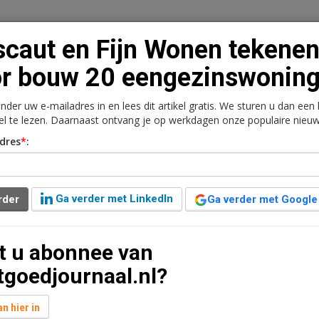
scaut en Fijn Wonen tekene
r bouw 20 eengezinswonin
onder uw e-mailadres in en lees dit artikel gratis. We sturen u dan een
n
Vacaturebank
Contact
Abonnementen
kel te lezen. Daarnaast ontvang je op werkdagen onze populaire nieuw
dres
*
:
rkt
Kantoren
Retail
Logistiek
Juridisch | Fiscaa
en tekenen voor bouw 20
Ga verder met LinkedIn
rder
Ga verder met Google
t u abonnee van
 leestijd
tgoedjournaal.nl?
omst getekend voor de bouw van 20
erij in Vlissingen. Het gaat om 2 blokken van 10
n hier in