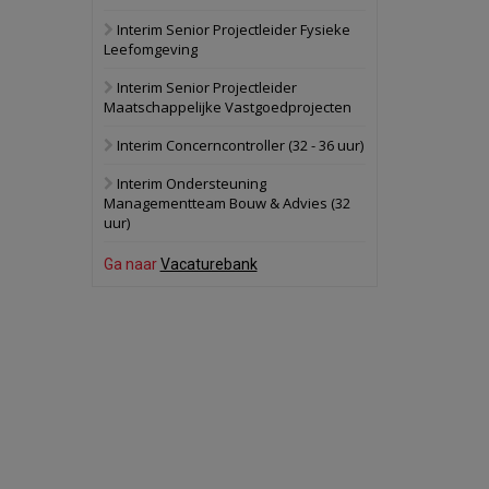
Interim Senior Projectleider Fysieke
Schuinesloot
Bekijk
Leefomgeving
27 augustus 2026
Binnenvaartschip
Interim Senior Projectleider
Maatschappelijke Vastgoedprojecten
Panheel
Bekijk
Interim Concerncontroller (32 - 36 uur)
17 september 2026
Voormalig
Interim Ondersteuning
politiebureau
Managementteam Bouw & Advies (32
uur)
Dordrecht
Bekijk
17 september 2026
Ga naar
Vacaturebank
Voormalig
politiebureau
Hilversum
Bekijk
17 september 2026
Voormalig
politiebureau
Zaandam
Bekijk
8 september 2026
Zorgcomplex