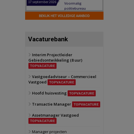
Hilversum
Bekijk
17 september 2026
BEKIJK HET VOLLEDIGE AANBOD
Voormalig
politiebureau
Zaandam
Bekijk
Vacaturebank
8 september 2026
Zorgcomplex
Interim Projectleider
Gebiedsontwikkeling (8 uur)
Zwanenburg
Bekijk
TOPVACATURE
6 oktober 2026
Transformatieobject
Vastgoedadviseur – Commercieel
Vastgoed
TOPVACATURE
Schiedam
Bekijk
Hoofd huisvesting
TOPVACATURE
22 september 2026
Attractiepark
Transactie Manager
TOPVACATURE
Assetmanager Vastgoed
Oranje
Bekijk
TOPVACATURE
28 september 2026
Grootschalig
Manager projecten
bedrijventerrein