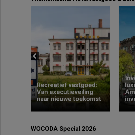
Previous
Inv
e
Recreatief vastgoed:
lux
t met
Van executieveiling
Am
naar nieuwe toekomst
inv
WOCODA Special 2026