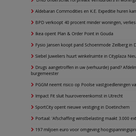
Aldebaran Commodities en K.E. Expeditie huren ka
BPD verkoopt 40 procent minder woningen, verlies
Ikea opent Plan & Order Point in Gouda
Fysio Jansen koopt pand Schoenmode Zeilberg in 
Siebel Juweliers huurt winkelruimte in Cityplaza Ni
Drugs aangetroffen in uw (verhuurde) pand? Afde
burgemeester
PGGM neemt risico op Poolse vastgoedleningen va
Impact Fit sluit huurovereenkomst in Utrecht
SportCity opent nieuwe vestiging in Doetinchem
Portaal: 'Afschaffing winstbelasting maakt 3.000 e
197 miljoen euro voor omgeving hoogspanningspr