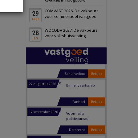
Schiedam
Bekijk
COMVAST 2026: De vakbeurs
29
22 september 2026
Attractiepark
voor commercieel vastgoed
sep
WOCODA 2027: De vakbeurs
28
Oranje
Bekijk
voor volkshuisvesting
jan
28 september 2026
Grootschalig
bedrijventerrein
Schuinesloot
Bekijk
27 augustus 2026
Binnenvaartschip
Panheel
Bekijk
17 september 2026
Voormalig
politiebureau
Dordrecht
Bekijk
17 september 2026
Voormalig
politiebureau