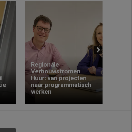
Next
Regionale
Verbouwstromen
‘We w
l
Huur: van projecten
koop
ie
naar programmatisch
gewo
werken
krijg