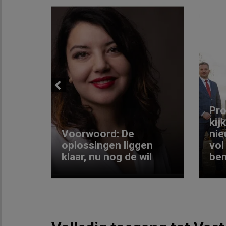
Previous
ng:
Pro
kij
Voorwoord: De
nie
ke
oplossingen liggen
vol
klaar, nu nog de wil
ben