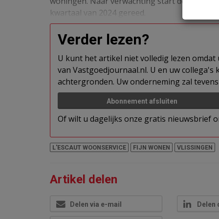
woningen. Naar verwachting start de bouw in h
kwartaal van 2024 gereed.
Verder lezen?
U kunt het artikel niet volledig lezen omda
van Vastgoedjournaal.nl. U en uw collega's k
achtergronden. Uw onderneming zal tevens 
Abonnement afsluiten
Of wilt u dagelijks onze gratis nieuwsbrief
L'ESCAUT WOONSERVICE
FIJN WONEN
VLISSINGEN
Artikel delen
Delen via e-mail
Delen 