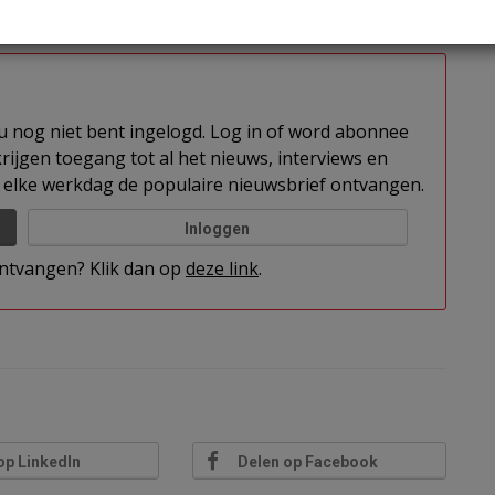
et vierde kwartaal van 2023 en is deze in het tweede
t u nog niet bent ingelogd. Log in of word abonnee
rijgen toegang tot al het nieuws, interviews en
elke werkdag de populaire nieuwsbrief ontvangen.
Inloggen
 ontvangen? Klik dan op
deze link
.
op LinkedIn
Delen op Facebook