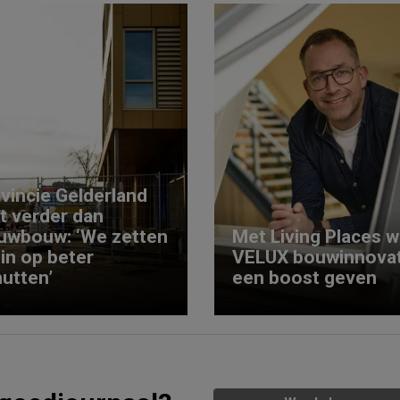
vincie Gelderland
kt verder dan
uwbouw: ‘We zetten
Met Living Places wi
 in op beter
VELUX bouwinnovat
utten’
een boost geven