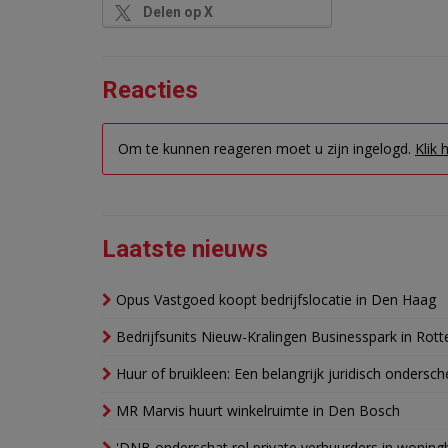
Delen op X
Reacties
Om te kunnen reageren moet u zijn ingelogd.
Klik 
Laatste nieuws
Opus Vastgoed koopt bedrijfslocatie in Den Haag
Bedrijfsunits Nieuw-Kralingen Businesspark in Rott
Huur of bruikleen: Een belangrijk juridisch ondersch
MR Marvis huurt winkelruimte in Den Bosch
'DNB onderschat rol private verhuurders in wonin