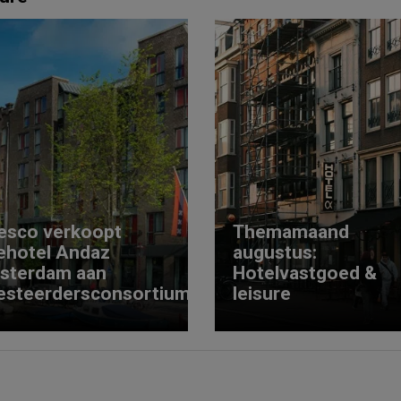
esco verkoopt
Themamaand
ehotel Andaz
augustus:
sterdam aan
Hotelvastgoed &
esteerdersconsortium
leisure