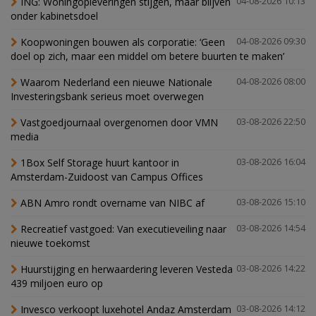
ING: Woningopleveringen stijgen, maar blijven
04-08-2026 10:13
onder kabinetsdoel
Koopwoningen bouwen als corporatie: ‘Geen
04-08-2026 09:30
doel op zich, maar een middel om betere buurten te maken’
Waarom Nederland een nieuwe Nationale
04-08-2026 08:00
Investeringsbank serieus moet overwegen
Vastgoedjournaal overgenomen door VMN
03-08-2026 22:50
media
1Box Self Storage huurt kantoor in
03-08-2026 16:04
Amsterdam-Zuidoost van Campus Offices
ABN Amro rondt overname van NIBC af
03-08-2026 15:10
Recreatief vastgoed: Van executieveiling naar
03-08-2026 14:54
nieuwe toekomst
Huurstijging en herwaardering leveren Vesteda
03-08-2026 14:22
439 miljoen euro op
Invesco verkoopt luxehotel Andaz Amsterdam
03-08-2026 14:12