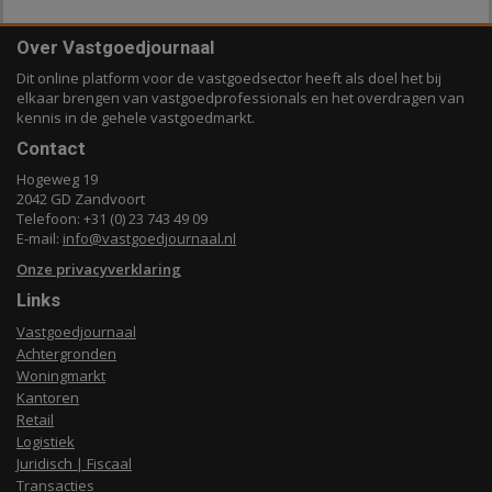
Over Vastgoedjournaal
Dit online platform voor de vastgoedsector heeft als doel het bij
elkaar brengen van vastgoedprofessionals en het overdragen van
kennis in de gehele vastgoedmarkt.
Contact
Hogeweg 19
2042 GD Zandvoort
Telefoon: +31 (0) 23 743 49 09
E-mail:
info@vastgoedjournaal.nl
Onze privacyverklaring
Links
Vastgoedjournaal
Achtergronden
Woningmarkt
Kantoren
Retail
Logistiek
Juridisch | Fiscaal
Transacties