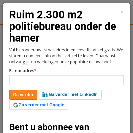
×
Ruim 2.300 m2
1
Toggl
politiebureau onder de
tiek
Juridisch | Fiscaal
Transacties
Werk
Specials
hamer
Ruim 2.300 m2
Vul hieronder uw e-mailadres in en lees dit artikel gratis. We
sturen u dan een link om het artikel te lezen. Daarnaast
politiebureau onder de
ontvang je op werkdagen onze populaire nieuwsbrief.
E-mailadres
*
:
hamer
Redactie
24 juli 2023 om 08:30
Ga verder met LinkedIn
Ga verder
3 jaar geleden aangepast
1 minuut leestijd
Ga verder met Google
In opdracht van de politie worden op 20 september
twee politiebureaus geveild. Het gaat om het bureau in
Gennep met een verhuurbaar vloeroppervlak van circa
Bent u abonnee van
750 m2. Het andere bureau dat onder de hamer gaat is