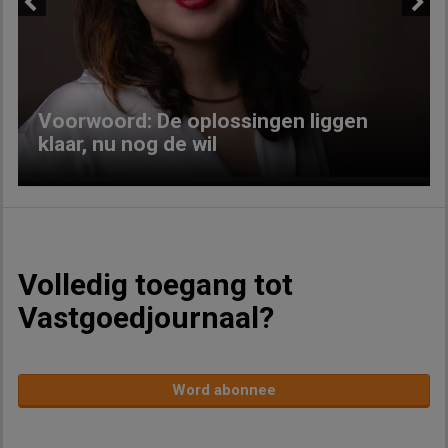
Previous
Next
Voorwoord: De oplossingen liggen
klaar, nu nog de wil
Volledig toegang tot
Vastgoedjournaal?
Word abonnee