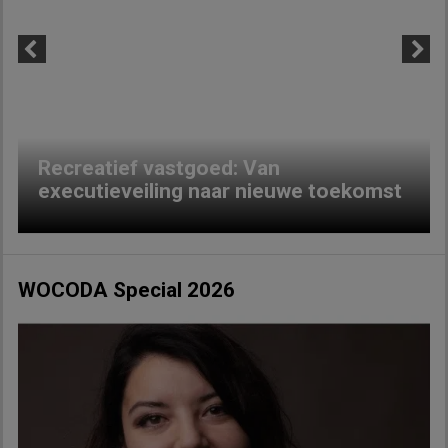
Previous
Next
Recreatief vastgoed: Van
executieveiling naar nieuwe toekomst
WOCODA Special 2026