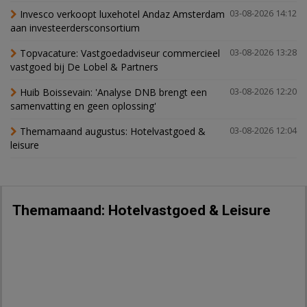
Invesco verkoopt luxehotel Andaz Amsterdam
03-08-2026 14:12
aan investeerdersconsortium
Topvacature: Vastgoedadviseur commercieel
03-08-2026 13:28
vastgoed bij De Lobel & Partners
Huib Boissevain: 'Analyse DNB brengt een
03-08-2026 12:20
samenvatting en geen oplossing'
Themamaand augustus: Hotelvastgoed &
03-08-2026 12:04
leisure
Themamaand: Hotelvastgoed & Leisure