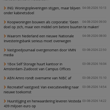
ING: Woningopleveringen stijgen, maar blijven
04-08-2026 10:13
onder kabinetsdoel
Koopwoningen bouwen als corporatie: ‘Geen
04-08-2026 09:30
doel op zich, maar een middel om betere buurten te maken’
Waarom Nederland een nieuwe Nationale
04-08-2026 08:00
Investeringsbank serieus moet overwegen
Vastgoedjournaal overgenomen door VMN
03-08-2026 22:50
media
1Box Self Storage huurt kantoor in
03-08-2026 16:04
Amsterdam-Zuidoost van Campus Offices
ABN Amro rondt overname van NIBC af
03-08-2026 15:10
Recreatief vastgoed: Van executieveiling naar
03-08-2026 14:54
nieuwe toekomst
Huurstijging en herwaardering leveren Vesteda
03-08-2026 14:22
439 miljoen euro op