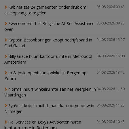
Kabinet zet 24 gemeenten onder druk om
05-08-2026 09:43
asielopvang te regelen
Sweco neemt het Belgische All Soil Assistance
05-08-2026 09:25
over
Kaptein Betonboringen koopt bedrijfspand in
04-08-2026 15:27
Oud Gastel
Billy Grace huurt kantoorruimte in Metropool
04-08-2026 15:08
Amsterdam
Jo & Josie opent kunstwinkel in Bergen op
04-08-2026 13:42
Zoom
Normal huurt winkelruimte aan het Veerplein in
04-08-2026 11:50
Vlaardingen
SynVest koopt multi-tenant kantoorgebouw in
04-08-2026 11:25
Nijmegen
Hal Services en Lexys Advocaten huren
04-08-2026 10:45
kantoorruimte in Rotterdam