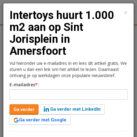
×
Intertoys huurt 1.000
1
Toggl
m2 aan op Sint
Kantoren
Retail
Logistiek
Juridisch | Fiscaal
Transa
Jorisplein in
Amersfoort
Intertoys huurt 1.000
m2 aan op Sint Jorisplein
Vul hieronder uw e-mailadres in en lees dit artikel gratis. We
sturen u dan een link om het artikel te lezen. Daarnaast
in Amersfoort
ontvang je op werkdagen onze populaire nieuwsbrief.
E-mailadres
*
:
Redactie
23 juni 2023 om 13:45
3 jaar geleden aangepast
1 minuut leestijd
Ga verder met LinkedIn
Ga verder
Vastgoedbelegger Altera Vastgoed heeft een winkel op
Ga verder met Google
de verdieping van het Sint Jorisplein van bijna 1.000
m2 verhuurd aan Intertoys. De winkelruimte wordt in