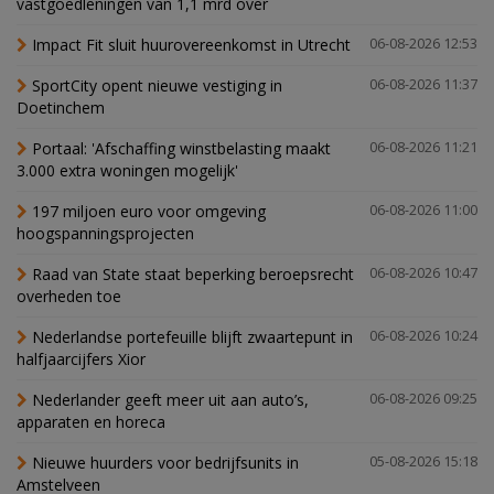
vastgoedleningen van 1,1 mrd over
Impact Fit sluit huurovereenkomst in Utrecht
06-08-2026 12:53
SportCity opent nieuwe vestiging in
06-08-2026 11:37
Doetinchem
Portaal: 'Afschaffing winstbelasting maakt
06-08-2026 11:21
3.000 extra woningen mogelijk'
197 miljoen euro voor omgeving
06-08-2026 11:00
hoogspanningsprojecten
Raad van State staat beperking beroepsrecht
06-08-2026 10:47
overheden toe
Nederlandse portefeuille blijft zwaartepunt in
06-08-2026 10:24
halfjaarcijfers Xior
Nederlander geeft meer uit aan auto’s,
06-08-2026 09:25
apparaten en horeca
Nieuwe huurders voor bedrijfsunits in
05-08-2026 15:18
Amstelveen