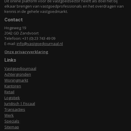
Dit online platform voor de vastgoedsector heeft als doel het bij
elkaar brengen van vastgoedprofessionals en het overdragen van
kennis in de gehele vastgoedmarkt.
Contact
Hogeweg 19
2042 GD Zandvoort
Telefoon: +31 (0) 23 743 49 09
E-mail:
info@vastgoedjournaal.nl
Onze privacyverklaring
Links
Vastgoedjournaal
Achtergronden
Woningmarkt
Kantoren
Retail
Logistiek
Juridisch | Fiscaal
Transacties
Werk
Specials
Sitemap