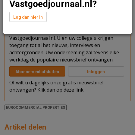
Vastgoedjournaal.nl?
Verder lezen?
Log dan hier in
U kunt het artikel niet volledig lezen omdat u nog
niet bent ingelogd. Log in of word abonnee van
Vastgoedjournaal.nl. U en uw collega's krijgen
toegang tot al het nieuws, interviews en
achtergronden. Uw onderneming zal tevens elke
werkdag de populaire nieuwsbrief ontvangen.
Abonnement afsluiten
Inloggen
Of wilt u dagelijks onze gratis nieuwsbrief
ontvangen? Klik dan op
deze link
.
EUROCOMMERCIAL PROPERTIES
Artikel delen