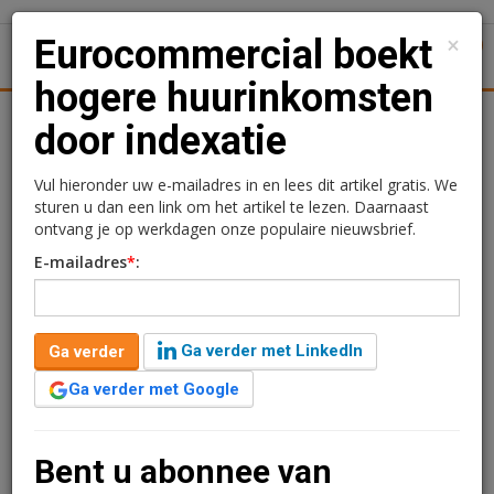
×
Eurocommercial boekt
1
Toggl
hogere huurinkomsten
Kantoren
Retail
Logistiek
Juridisch | Fiscaal
Trans
door indexatie
Eurocommercial boekt
Vul hieronder uw e-mailadres in en lees dit artikel gratis. We
sturen u dan een link om het artikel te lezen. Daarnaast
hogere huurinkomsten
ontvang je op werkdagen onze populaire nieuwsbrief.
E-mailadres
*
:
door indexatie
Frans Wiersma
5 mei 2023 om 09:01
Ga verder met LinkedIn
Ga verder
3 jaar geleden aangepast
1 minuut leestijd
Ga verder met Google
Eurocommercial Properties heeft in het eerste kwartaal
van 2023 een huurgroei van 8,7 procent geboekt.
Over
heel 2022
was dat 4,7 procent. De stijging komt
Bent u abonnee van
voornamelijk door huurindexatie.