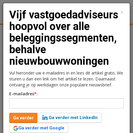
×
Vijf vastgoedadviseurs
1
Toggl
hoopvol over alle
Achtergronden
Woningmarkt
Kantore
Nieuws
Uitgelicht
beleggingssegmenten,
behalve
Vijf vastgoedadviseurs
nieuwbouwwoningen
hoopvol over alle
beleggingssegmenten,
Vul hieronder uw e-mailadres in en lees dit artikel gratis. We
sturen u dan een link om het artikel te lezen. Daarnaast
behalve
ontvang je op werkdagen onze populaire nieuwsbrief.
E-mailadres
*
:
nieuwbouwwoningen
Ga verder met LinkedIn
Ga verder
Ga verder met Google