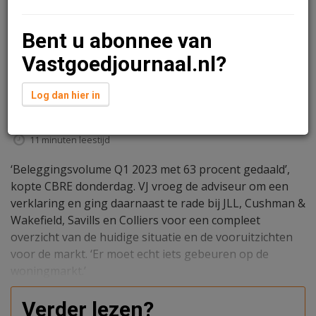
Bent u abonnee van
Vastgoedjournaal.nl?
Log dan hier in
Ariana Manduzai en Sandra Lissenberg
17 april 2023 om 08:00
3 jaar geleden aangepast
11 minuten leestijd
‘Beleggingsvolume Q1 2023 met 63 procent gedaald’,
kopte CBRE donderdag. VJ vroeg de adviseur om een
verklaring en ging daarnaast te rade bij JLL, Cushman &
Wakefield, Savills en Colliers voor een compleet
overzicht van de huidige situatie en de vooruitzichten
voor de markt. ‘Er moet echt iets gebeuren op de
woningmarkt.’
Verder lezen?