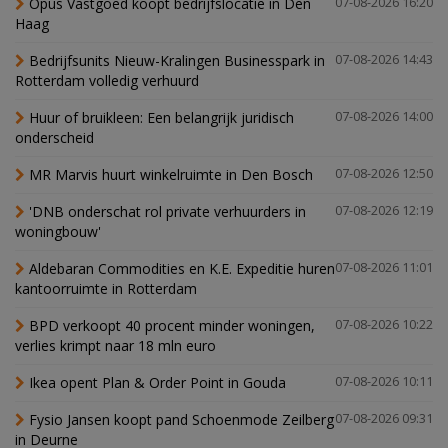
Opus Vastgoed koopt bedrijfslocatie in Den
07-08-2026 16:20
Haag
Bedrijfsunits Nieuw-Kralingen Businesspark in
07-08-2026 14:43
Rotterdam volledig verhuurd
Huur of bruikleen: Een belangrijk juridisch
07-08-2026 14:00
onderscheid
MR Marvis huurt winkelruimte in Den Bosch
07-08-2026 12:50
'DNB onderschat rol private verhuurders in
07-08-2026 12:19
woningbouw'
Aldebaran Commodities en K.E. Expeditie huren
07-08-2026 11:01
kantoorruimte in Rotterdam
BPD verkoopt 40 procent minder woningen,
07-08-2026 10:22
verlies krimpt naar 18 mln euro
Ikea opent Plan & Order Point in Gouda
07-08-2026 10:11
Fysio Jansen koopt pand Schoenmode Zeilberg
07-08-2026 09:31
in Deurne