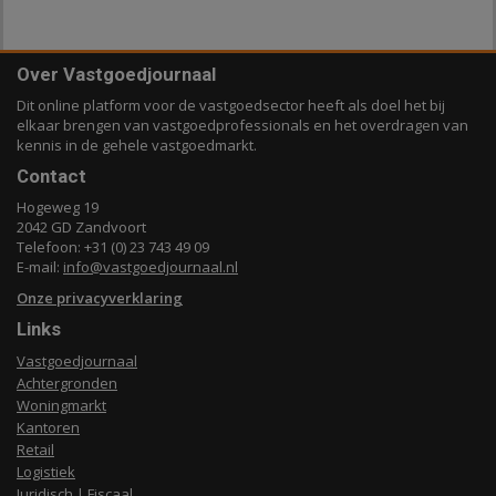
Over Vastgoedjournaal
Dit online platform voor de vastgoedsector heeft als doel het bij
elkaar brengen van vastgoedprofessionals en het overdragen van
kennis in de gehele vastgoedmarkt.
Contact
Hogeweg 19
2042 GD Zandvoort
Telefoon: +31 (0) 23 743 49 09
E-mail:
info@vastgoedjournaal.nl
Onze privacyverklaring
Links
Vastgoedjournaal
Achtergronden
Woningmarkt
Kantoren
Retail
Logistiek
Juridisch | Fiscaal