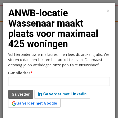
×
ANWB-locatie
1
Toggl
Wassenaar maakt
tergronden
Woningmarkt
Kantoren
Retail
Logistiek
plaats voor maximaal
425 woningen
ANWB-locatie Wassenaar
maakt plaats voor
Vul hieronder uw e-mailadres in en lees dit artikel gratis. We
sturen u dan een link om het artikel te lezen. Daarnaast
maximaal 425 woningen
ontvang je op werkdagen onze populaire nieuwsbrief.
E-mailadres
*
:
Sandra Lissenberg
13 maart 2023 om 12:09
3 jaar geleden aangepast
3 minuten leestijd
Ga verder met LinkedIn
Ga verder
Als je grootschalige woningbouw wilt uitvoeren op een
terrein met monumentale panden, tegenover
Ga verder met Google
bestaande woningen en pal op een gemeentegrens
moet je met behoorlijk wat partijen en regels rekening