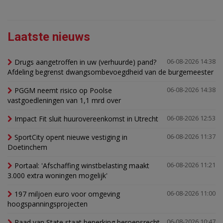
Laatste nieuws
Drugs aangetroffen in uw (verhuurde) pand?
06-08-2026 14:38
Afdeling begrenst dwangsombevoegdheid van de burgemeester
PGGM neemt risico op Poolse
06-08-2026 14:38
vastgoedleningen van 1,1 mrd over
Impact Fit sluit huurovereenkomst in Utrecht
06-08-2026 12:53
SportCity opent nieuwe vestiging in
06-08-2026 11:37
Doetinchem
Portaal: 'Afschaffing winstbelasting maakt
06-08-2026 11:21
3.000 extra woningen mogelijk'
197 miljoen euro voor omgeving
06-08-2026 11:00
hoogspanningsprojecten
Raad van State staat beperking beroepsrecht
06-08-2026 10:47