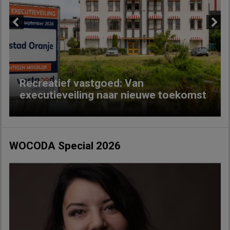
Previous
Next
Recreatief vastgoed: Van
executieveiling naar nieuwe toekomst
WOCODA Special 2026