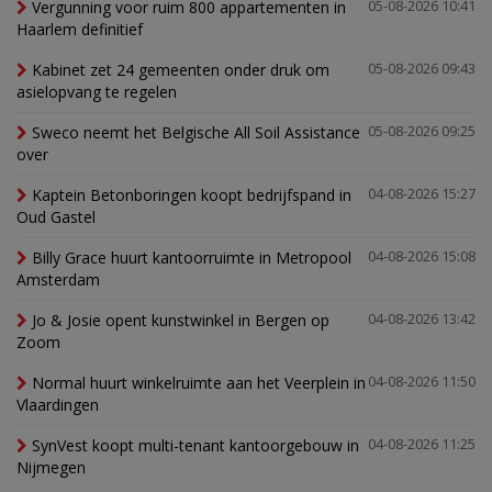
Vergunning voor ruim 800 appartementen in
05-08-2026 10:41
Haarlem definitief
Kabinet zet 24 gemeenten onder druk om
05-08-2026 09:43
asielopvang te regelen
Sweco neemt het Belgische All Soil Assistance
05-08-2026 09:25
over
Kaptein Betonboringen koopt bedrijfspand in
04-08-2026 15:27
Oud Gastel
Billy Grace huurt kantoorruimte in Metropool
04-08-2026 15:08
Amsterdam
Jo & Josie opent kunstwinkel in Bergen op
04-08-2026 13:42
Zoom
Normal huurt winkelruimte aan het Veerplein in
04-08-2026 11:50
Vlaardingen
SynVest koopt multi-tenant kantoorgebouw in
04-08-2026 11:25
Nijmegen