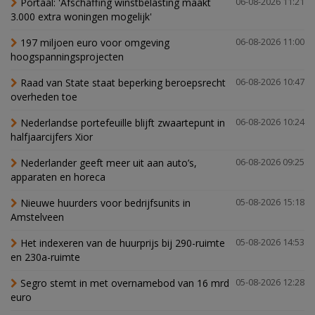
Portaal: 'Afschaffing winstbelasting maakt
06-08-2026 11:21
3.000 extra woningen mogelijk'
197 miljoen euro voor omgeving
06-08-2026 11:00
hoogspanningsprojecten
Raad van State staat beperking beroepsrecht
06-08-2026 10:47
overheden toe
Nederlandse portefeuille blijft zwaartepunt in
06-08-2026 10:24
halfjaarcijfers Xior
Nederlander geeft meer uit aan auto’s,
06-08-2026 09:25
apparaten en horeca
Nieuwe huurders voor bedrijfsunits in
05-08-2026 15:18
Amstelveen
Het indexeren van de huurprijs bij 290-ruimte
05-08-2026 14:53
en 230a-ruimte
Segro stemt in met overnamebod van 16 mrd
05-08-2026 12:28
euro