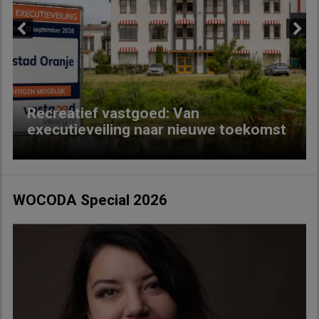
Previous
Next
Recreatief vastgoed: Van
executieveiling naar nieuwe toekomst
WOCODA Special 2026