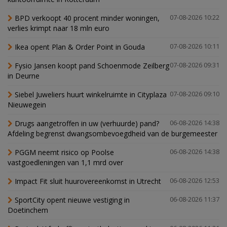
BPD verkoopt 40 procent minder woningen,
07-08-2026 10:22
verlies krimpt naar 18 mln euro
Ikea opent Plan & Order Point in Gouda
07-08-2026 10:11
Fysio Jansen koopt pand Schoenmode Zeilberg
07-08-2026 09:31
in Deurne
Siebel Juweliers huurt winkelruimte in Cityplaza
07-08-2026 09:10
Nieuwegein
Drugs aangetroffen in uw (verhuurde) pand?
06-08-2026 14:38
Afdeling begrenst dwangsombevoegdheid van de burgemeester
PGGM neemt risico op Poolse
06-08-2026 14:38
vastgoedleningen van 1,1 mrd over
Impact Fit sluit huurovereenkomst in Utrecht
06-08-2026 12:53
SportCity opent nieuwe vestiging in
06-08-2026 11:37
Doetinchem