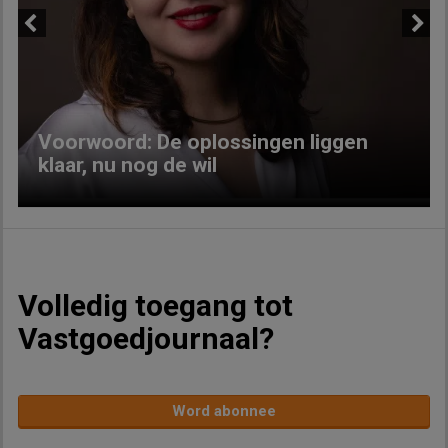
Previous
Next
Voorwoord: De oplossingen liggen
klaar, nu nog de wil
Volledig toegang tot
Vastgoedjournaal?
Word abonnee