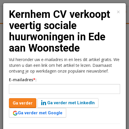
×
Kernhem CV verkoopt
1
Toggl
veertig sociale
tiek
Juridisch | Fiscaal
Transacties
Werk
Specials
huurwoningen in Ede
aan Woonstede
Kernhem CV verkoopt
veertig sociale
Vul hieronder uw e-mailadres in en lees dit artikel gratis. We
sturen u dan een link om het artikel te lezen. Daarnaast
huurwoningen in Ede aan
ontvang je op werkdagen onze populaire nieuwsbrief.
E-mailadres
*
:
Woonstede
Redactie
6 februari 2023 om 15:58
Ga verder met LinkedIn
Ga verder
4 jaar geleden aangepast
1 minuut leestijd
Ga verder met Google
Ontwikkelingscombinatie Kernhem CV, een
samenwerking tussen gebiedsontwikkelaar VanWonen