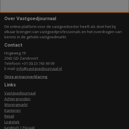
Over Vastgoedjournaal
Dit online platform voor de vastgoedsector heeft als doel het bij
elkaar brengen van vastgoedprofessionals en het overdragen van
kennis in de gehele vastgoedmarkt.
Contact
Hogeweg 19
2042 GD Zandvoort
Telefoon: +31 (0) 23 743 49 09
E-mail:
info@vastgoedjournaal.nl
Onze privacyverklaring
Links
Vastgoedjournaal
Achtergronden
Woningmarkt
Kantoren
Retail
Logistiek
Juridisch | Fiscaal