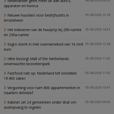
Nederlander geeft meer uit aan auto’s,
06-08-2026 09:25
apparaten en horeca
Nieuwe huurders voor bedrijfsunits in
05-08-2026 15:18
Amstelveen
Het indexeren van de huurprijs bij 290-ruimte
05-08-2026 14:53
en 230a-ruimte
Segro stemt in met overnamebod van 16 mrd
05-08-2026 12:28
euro
Hitte bezorgt Mall of the Netherlands
05-08-2026 11:42
onverwachte bezoekerspiek
Fastfood rukt op: Nederland telt inmiddels
05-08-2026 11:02
19.400 zaken
Vergunning voor ruim 800 appartementen in
05-08-2026 10:41
Haarlem definitief
Kabinet zet 24 gemeenten onder druk om
05-08-2026 09:43
asielopvang te regelen