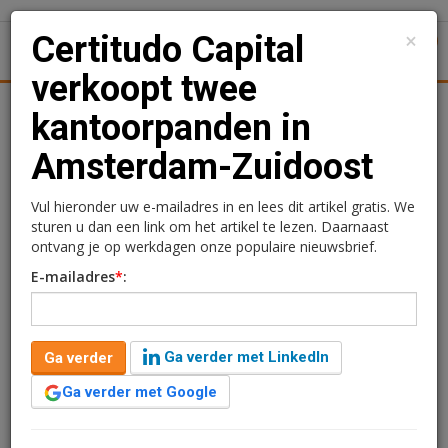
×
Certitudo Capital
1
Toggl
verkoopt twee
Achtergronden
Woningmarkt
Kantore
Nieuws
Uitgelicht
kantoorpanden in
Amsterdam-Zuidoost
Certitudo Capital
verkoopt twee
Vul hieronder uw e-mailadres in en lees dit artikel gratis. We
sturen u dan een link om het artikel te lezen. Daarnaast
kantoorpanden in
ontvang je op werkdagen onze populaire nieuwsbrief.
E-mailadres
*
:
Amsterdam-Zuidoost
Ga verder met LinkedIn
Ga verder
Ga verder met Google