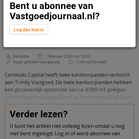
Bent u abonnee van
Vastgoedjournaal.nl?
Log dan hier in
Redactie
1 februari 2023 om 10:26
4 jaar geleden aangepast
1 minuut leestijd
Certitudo Capital heeft twee kantoorpanden verkocht
aan Trinity Vastgoed. De twee kantoorpanden hebben
een gezamenlijk oppervlak van ca. 6.500 m2 gelegen
aan de Paasheuvelweg 3 en 5 in Amsterdam Zuid-Oost.
Verder lezen?
U kunt het artikel niet volledig lezen omdat u nog
niet bent ingelogd. Log in of word abonnee van