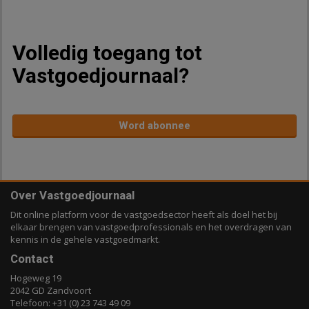
Volledig toegang tot
Vastgoedjournaal?
Word abonnee
Over Vastgoedjournaal
Dit online platform voor de vastgoedsector heeft als doel het bij
elkaar brengen van vastgoedprofessionals en het overdragen van
kennis in de gehele vastgoedmarkt.
Contact
Hogeweg 19
2042 GD Zandvoort
Telefoon: +31 (0) 23 743 49 09