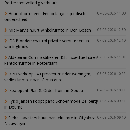
Rotterdam volledig verhuurd
Huur of bruikleen: Een belangrijk juridisch
07-08-2026 14:00
onderscheid
MR Marvis huurt winkelruimte in Den Bosch
07-08-2026 12:50
'DNB onderschat rol private verhuurders in
07-08-2026 12:19
woningbouw'
Aldebaran Commodities en K.E. Expeditie huren
07-08-2026 11:01
kantoorruimte in Rotterdam
BPD verkoopt 40 procent minder woningen,
07-08-2026 10:22
verlies krimpt naar 18 mln euro
Ikea opent Plan & Order Point in Gouda
07-08-2026 10:11
Fysio Jansen koopt pand Schoenmode Zeilberg
07-08-2026 09:31
in Deurne
Siebel Juweliers huurt winkelruimte in Cityplaza
07-08-2026 09:10
Nieuwegein