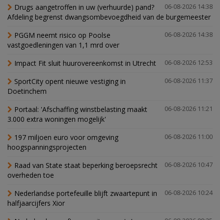
Drugs aangetroffen in uw (verhuurde) pand?
06-08-2026 14:38
Afdeling begrenst dwangsombevoegdheid van de burgemeester
PGGM neemt risico op Poolse
06-08-2026 14:38
vastgoedleningen van 1,1 mrd over
Impact Fit sluit huurovereenkomst in Utrecht
06-08-2026 12:53
SportCity opent nieuwe vestiging in
06-08-2026 11:37
Doetinchem
Portaal: 'Afschaffing winstbelasting maakt
06-08-2026 11:21
3.000 extra woningen mogelijk'
197 miljoen euro voor omgeving
06-08-2026 11:00
hoogspanningsprojecten
Raad van State staat beperking beroepsrecht
06-08-2026 10:47
overheden toe
Nederlandse portefeuille blijft zwaartepunt in
06-08-2026 10:24
halfjaarcijfers Xior