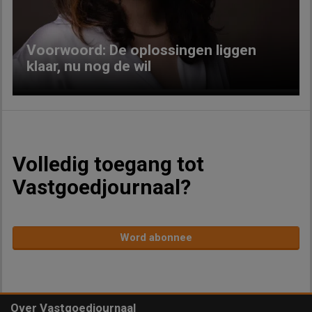
Voorwoord: De oplossingen liggen
klaar, nu nog de wil
Volledig toegang tot
Vastgoedjournaal?
Word abonnee
Over Vastgoedjournaal