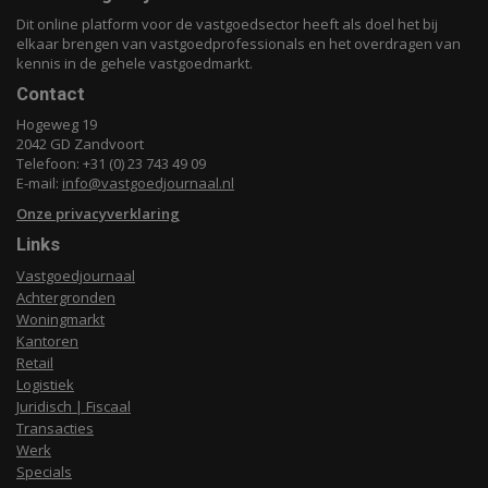
Dit online platform voor de vastgoedsector heeft als doel het bij
elkaar brengen van vastgoedprofessionals en het overdragen van
kennis in de gehele vastgoedmarkt.
Contact
Hogeweg 19
2042 GD Zandvoort
Telefoon: +31 (0) 23 743 49 09
E-mail:
info@vastgoedjournaal.nl
Onze privacyverklaring
Links
Vastgoedjournaal
Achtergronden
Woningmarkt
Kantoren
Retail
Logistiek
Juridisch | Fiscaal
Transacties
Werk
Specials