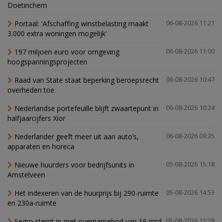
Doetinchem
Portaal: 'Afschaffing winstbelasting maakt
06-08-2026 11:21
3.000 extra woningen mogelijk'
197 miljoen euro voor omgeving
06-08-2026 11:00
hoogspanningsprojecten
Raad van State staat beperking beroepsrecht
06-08-2026 10:47
overheden toe
Nederlandse portefeuille blijft zwaartepunt in
06-08-2026 10:24
halfjaarcijfers Xior
Nederlander geeft meer uit aan auto’s,
06-08-2026 09:25
apparaten en horeca
Nieuwe huurders voor bedrijfsunits in
05-08-2026 15:18
Amstelveen
Het indexeren van de huurprijs bij 290-ruimte
05-08-2026 14:53
en 230a-ruimte
Segro stemt in met overnamebod van 16 mrd
05-08-2026 12:28