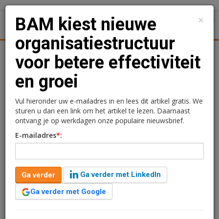
×
BAM kiest nieuwe
1
Toggl
organisatiestructuur
tiek
Juridisch | Fiscaal
Transacties
Werk
Specials
voor betere effectiviteit
en groei
BAM kiest nieuwe
organisatiestructuur voor
Vul hieronder uw e-mailadres in en lees dit artikel gratis. We
sturen u dan een link om het artikel te lezen. Daarnaast
betere effectiviteit en
ontvang je op werkdagen onze populaire nieuwsbrief.
E-mailadres
*
:
groei
Redactie
26 november 2021 om 08:39
Ga verder met LinkedIn
Ga verder
2 minuten leestijd
Ga verder met Google
Koninklijke BAM Groep voert per 1 januari 2022 een
nieuwe organisatiestructuur door ter verdere