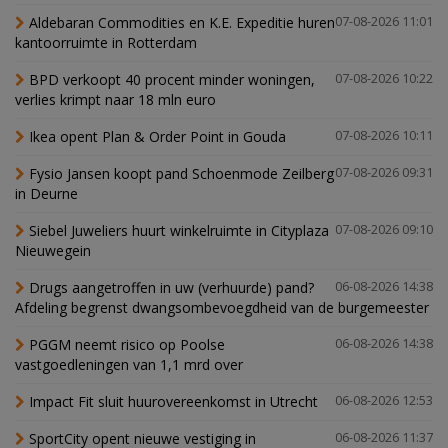
Aldebaran Commodities en K.E. Expeditie huren
07-08-2026 11:01
kantoorruimte in Rotterdam
BPD verkoopt 40 procent minder woningen,
07-08-2026 10:22
verlies krimpt naar 18 mln euro
Ikea opent Plan & Order Point in Gouda
07-08-2026 10:11
Fysio Jansen koopt pand Schoenmode Zeilberg
07-08-2026 09:31
in Deurne
Siebel Juweliers huurt winkelruimte in Cityplaza
07-08-2026 09:10
Nieuwegein
Drugs aangetroffen in uw (verhuurde) pand?
06-08-2026 14:38
Afdeling begrenst dwangsombevoegdheid van de burgemeester
PGGM neemt risico op Poolse
06-08-2026 14:38
vastgoedleningen van 1,1 mrd over
Impact Fit sluit huurovereenkomst in Utrecht
06-08-2026 12:53
SportCity opent nieuwe vestiging in
06-08-2026 11:37