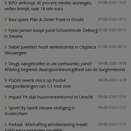
BPD verkoopt 40 procent minder woningen,
07-08-2026 10:22
verlies krimpt naar 18 mln euro
Ikea opent Plan & Order Point in Gouda
07-08-2026 10:11
Fysio Jansen koopt pand Schoenmode Zeilberg
07-08-2026 09:31
in Deurne
Siebel Juweliers huurt winkelruimte in Cityplaza
07-08-2026 09:10
Nieuwegein
Drugs aangetroffen in uw (verhuurde) pand?
06-08-2026 14:38
Afdeling begrenst dwangsombevoegdheid van de burgemeester
PGGM neemt risico op Poolse
06-08-2026 14:38
vastgoedleningen van 1,1 mrd over
Impact Fit sluit huurovereenkomst in Utrecht
06-08-2026 12:53
SportCity opent nieuwe vestiging in
06-08-2026 11:37
Doetinchem
Portaal: 'Afschaffing winstbelasting maakt
06-08-2026 11:21
3.000 extra woningen mogelijk'