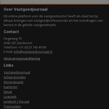
Over Vastgoedjournaal
Dit online platform voor de vastgoedsector heeft als doel het bij
elkaar brengen van vastgoedprofessionals en het overdragen van
kennis in de gehele vastgoedmarkt.
Contact
Hogeweg 19
2042 GD Zandvoort
Telefoon: +31 (0) 23 743 49 09
E-mail:
info@vastgoedjournaal.nl
Onze privacyverklaring
Links
Vastgoedjournaal
Achtergronden
Woningmarkt
Kantoren
Retail
Logistiek
Juridisch | Fiscaal
Transacties