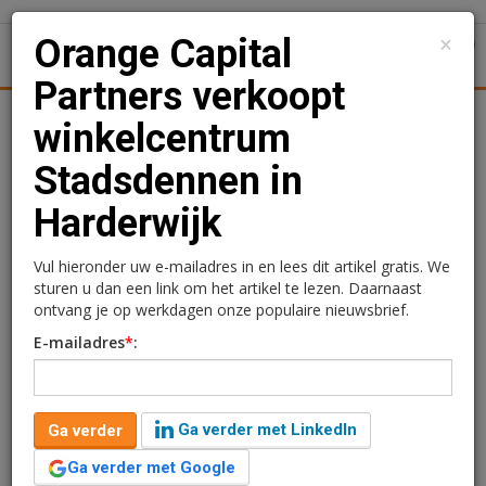
×
Orange Capital
1
Toggl
Partners verkoopt
Achtergronden
Woningmarkt
Kantore
Nieuws
Uitgelicht
winkelcentrum
Stadsdennen in
Orange Capital Partners
Harderwijk
verkoopt winkelcentrum
Stadsdennen in
Vul hieronder uw e-mailadres in en lees dit artikel gratis. We
sturen u dan een link om het artikel te lezen. Daarnaast
Harderwijk
ontvang je op werkdagen onze populaire nieuwsbrief.
E-mailadres
*
:
Lola Cooper
8 november 2021 om 15:59
5 jaar geleden aangepast
2 minuten leestijd
Ga verder met LinkedIn
Ga verder
Onder begeleiding van SuperVastgoed makelaardij B.V.
heeft Orange Capital Partners per 1 november 2021
Ga verder met Google