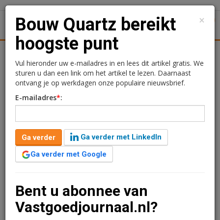
×
Bouw Quartz bereikt
1
Toggl
hoogste punt
Achtergronden
Woningmarkt
Kantore
Nieuws
Uitgelicht
Vul hieronder uw e-mailadres in en lees dit artikel gratis. We
sturen u dan een link om het artikel te lezen. Daarnaast
Bouw Quartz bereikt
ontvang je op werkdagen onze populaire nieuwsbrief.
E-mailadres
*
:
hoogste punt
John Kerkhoven
3 november 2021 om 11:38
Ga verder met LinkedIn
Ga verder
5 jaar geleden aangepast
2 minuten leestijd
Ga verder met Google
Op een van de meest prominente locaties in
Buitenveldert ontwikkelt Kroonenberg Groep een
nieuw icoon van internationale allure: Quartz. En deze
Bent u abonnee van
icoon heeft haar hoogste punt bereikt. Dat werd
Vastgoedjournaal.nl?
gevierd met het hijsen van een feestelijke Q in bijzijn
van architecten, aannemer en ontwikkelaar.