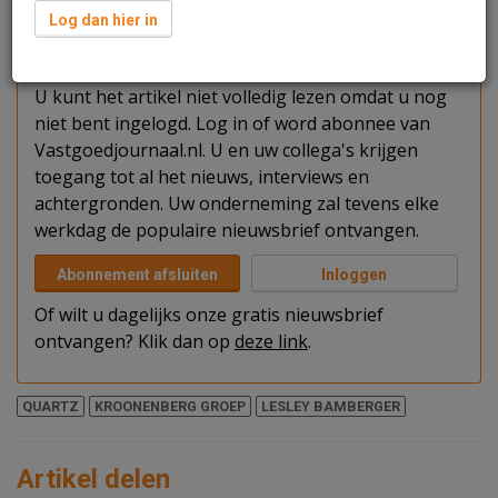
Log dan hier in
Verder lezen?
U kunt het artikel niet volledig lezen omdat u nog
niet bent ingelogd. Log in of word abonnee van
Vastgoedjournaal.nl. U en uw collega's krijgen
toegang tot al het nieuws, interviews en
achtergronden. Uw onderneming zal tevens elke
werkdag de populaire nieuwsbrief ontvangen.
Abonnement afsluiten
Inloggen
Of wilt u dagelijks onze gratis nieuwsbrief
ontvangen? Klik dan op
deze link
.
QUARTZ
KROONENBERG GROEP
LESLEY BAMBERGER
Artikel delen