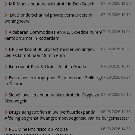
MR Marvis huurt winkelruimte in Den Bosch
07-08-2026 12:50
'DNB onderschat rol private verhuurders in
07-08-2026 12:19
woningbouw'
Aldebaran Commodities en K.E. Expeditie huren
07-08-2026 11:01
kantoorruimte in Rotterdam
BPD verkoopt 40 procent minder woningen,
07-08-2026 10:22
verlies krimpt naar 18 mln euro
Ikea opent Plan & Order Point in Gouda
07-08-2026 10:11
Fysio Jansen koopt pand Schoenmode Zeilberg
07-08-2026 09:31
in Deurne
Siebel Juweliers huurt winkelruimte in Cityplaza
07-08-2026 09:10
Nieuwegein
Drugs aangetroffen in uw (verhuurde) pand?
06-08-2026 14:38
Afdeling begrenst dwangsombevoegdheid van de burgemeester
PGGM neemt risico op Poolse
06-08-2026 14:38