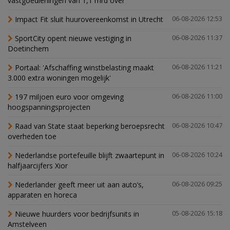
vastgoedleningen van 1,1 mrd over
Impact Fit sluit huurovereenkomst in Utrecht
06-08-2026 12:53
SportCity opent nieuwe vestiging in
06-08-2026 11:37
Doetinchem
Portaal: 'Afschaffing winstbelasting maakt
06-08-2026 11:21
3.000 extra woningen mogelijk'
197 miljoen euro voor omgeving
06-08-2026 11:00
hoogspanningsprojecten
Raad van State staat beperking beroepsrecht
06-08-2026 10:47
overheden toe
Nederlandse portefeuille blijft zwaartepunt in
06-08-2026 10:24
halfjaarcijfers Xior
Nederlander geeft meer uit aan auto’s,
06-08-2026 09:25
apparaten en horeca
Nieuwe huurders voor bedrijfsunits in
05-08-2026 15:18
Amstelveen