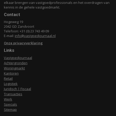
elkaar brengen van vastgoedprofessionals en het overdragen van
kennis in de gehele vastgoedmarkt.
Contact
Hogeweg 19
2042 GD Zandvoort
Telefoon: +31 (0) 23 743 49 09
E-mail:
info@vastgoedjournaal.nl
Onze privacyverklaring
Links
Vastgoedjournaal
Achtergronden
Woningmarkt
Kantoren
Retail
Logistiek
Juridisch | Fiscaal
Transacties
Werk
Specials
Sitemap