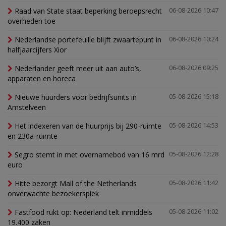
Raad van State staat beperking beroepsrecht
06-08-2026 10:47
overheden toe
Nederlandse portefeuille blijft zwaartepunt in
06-08-2026 10:24
halfjaarcijfers Xior
Nederlander geeft meer uit aan auto’s,
06-08-2026 09:25
apparaten en horeca
Nieuwe huurders voor bedrijfsunits in
05-08-2026 15:18
Amstelveen
Het indexeren van de huurprijs bij 290-ruimte
05-08-2026 14:53
en 230a-ruimte
Segro stemt in met overnamebod van 16 mrd
05-08-2026 12:28
euro
Hitte bezorgt Mall of the Netherlands
05-08-2026 11:42
onverwachte bezoekerspiek
Fastfood rukt op: Nederland telt inmiddels
05-08-2026 11:02
19.400 zaken