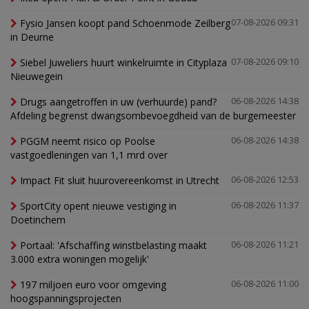
Fysio Jansen koopt pand Schoenmode Zeilberg
07-08-2026 09:31
in Deurne
Siebel Juweliers huurt winkelruimte in Cityplaza
07-08-2026 09:10
Nieuwegein
Drugs aangetroffen in uw (verhuurde) pand?
06-08-2026 14:38
Afdeling begrenst dwangsombevoegdheid van de burgemeester
PGGM neemt risico op Poolse
06-08-2026 14:38
vastgoedleningen van 1,1 mrd over
Impact Fit sluit huurovereenkomst in Utrecht
06-08-2026 12:53
SportCity opent nieuwe vestiging in
06-08-2026 11:37
Doetinchem
Portaal: 'Afschaffing winstbelasting maakt
06-08-2026 11:21
3.000 extra woningen mogelijk'
197 miljoen euro voor omgeving
06-08-2026 11:00
hoogspanningsprojecten