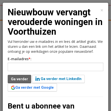
×
Nieuwbouw vervangt
1
Toggl
verouderde woningen in
tergronden
Woningmarkt
Kantoren
Retail
Logistiek
Voorthuizen
Nieuwbouw vervangt
Vul hieronder uw e-mailadres in en lees dit artikel gratis. We
sturen u dan een link om het artikel te lezen. Daarnaast
verouderde woningen in
ontvang je op werkdagen onze populaire nieuwsbrief.
E-mailadres
*
:
Voorthuizen
Sandra Lissenberg
27 september 2021 om 10:49
Ga verder met LinkedIn
Ga verder
1 minuut leestijd
Ga verder met Google
Deze week start Plegt-Vos in opdracht van
Woningstichting Barneveld de bouw van 15 nieuwe,
energiezuinige seniorenwoningen aan de Paulus
Bent u abonnee van
Potterstraat en Frans Halsstraat in Voorthuizen. De