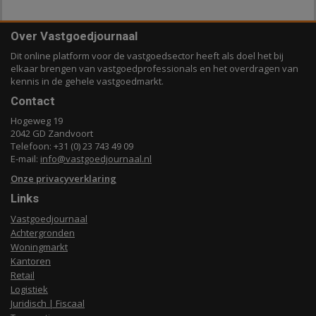
Over Vastgoedjournaal
Dit online platform voor de vastgoedsector heeft als doel het bij
elkaar brengen van vastgoedprofessionals en het overdragen van
kennis in de gehele vastgoedmarkt.
Contact
Hogeweg 19
2042 GD Zandvoort
Telefoon: +31 (0) 23 743 49 09
E-mail:
info@vastgoedjournaal.nl
Onze privacyverklaring
Links
Vastgoedjournaal
Achtergronden
Woningmarkt
Kantoren
Retail
Logistiek
Juridisch | Fiscaal