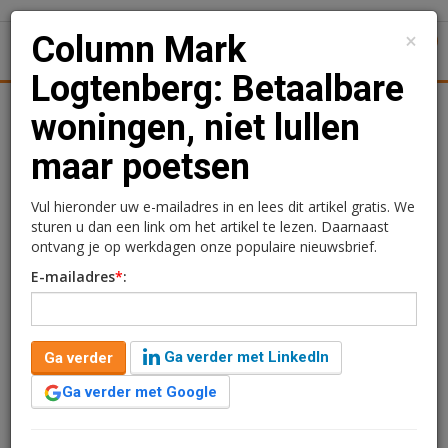
×
Column Mark
1
Toggl
Logtenberg: Betaalbare
Achtergronden
Woningmarkt
Kantore
Nieuws
Uitgelicht
woningen, niet lullen
maar poetsen
Column Mark Logtenberg:
Betaalbare woningen, niet
Vul hieronder uw e-mailadres in en lees dit artikel gratis. We
sturen u dan een link om het artikel te lezen. Daarnaast
lullen maar poetsen
ontvang je op werkdagen onze populaire nieuwsbrief.
E-mailadres
*
:
Mark Logtenberg
10 september 2021 om 12:37
3 minuten leestijd
Ga verder met LinkedIn
Ga verder
In maart dit jaar, net voor de Tweede
Kamerverkiezingen, hadden alle politieke partijen er
Ga verder met Google
hun mond vol van. ‘Meer betaalbare woningen voor
iedereen! Bouwen, bouwen, bouwen!’ Grote beloften