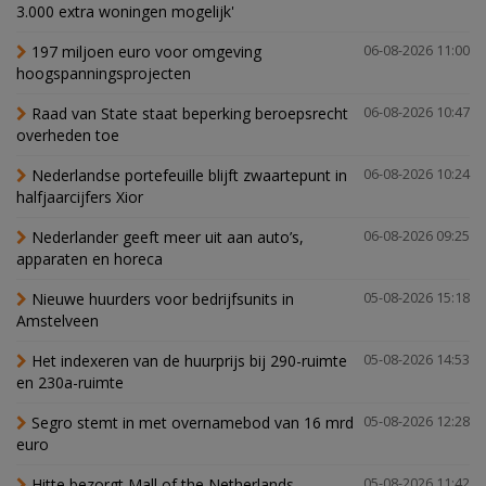
3.000 extra woningen mogelijk'
197 miljoen euro voor omgeving
06-08-2026 11:00
hoogspanningsprojecten
Raad van State staat beperking beroepsrecht
06-08-2026 10:47
overheden toe
Nederlandse portefeuille blijft zwaartepunt in
06-08-2026 10:24
halfjaarcijfers Xior
Nederlander geeft meer uit aan auto’s,
06-08-2026 09:25
apparaten en horeca
Nieuwe huurders voor bedrijfsunits in
05-08-2026 15:18
Amstelveen
Het indexeren van de huurprijs bij 290-ruimte
05-08-2026 14:53
en 230a-ruimte
Segro stemt in met overnamebod van 16 mrd
05-08-2026 12:28
euro
Hitte bezorgt Mall of the Netherlands
05-08-2026 11:42