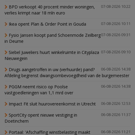
BPD verkoopt 40 procent minder woningen,
07-08-2026 10:22
verlies krimpt naar 18 mln euro
Ikea opent Plan & Order Point in Gouda
07-08-2026 10:11
Fysio Jansen koopt pand Schoenmode Zeilberg
07-08-2026 09:31
in Deurne
Siebel Juweliers huurt winkelruimte in Cityplaza
07-08-2026 09:10
Nieuwegein
Drugs aangetroffen in uw (verhuurde) pand?
06-08-2026 14:38
Afdeling begrenst dwangsombevoegdheid van de burgemeester
PGGM neemt risico op Poolse
06-08-2026 14:38
vastgoedleningen van 1,1 mrd over
Impact Fit sluit huurovereenkomst in Utrecht
06-08-2026 12:53
SportCity opent nieuwe vestiging in
06-08-2026 11:37
Doetinchem
Portaal: 'Afschaffing winstbelasting maakt
06-08-2026 11:21