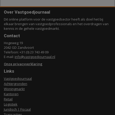
Over Vastgoedjournaal
Dit online platform voor de vastgoedsector heeft als doel het bij
elkaar brengen van vastgoedprofessionals en het overdragen van
kennis in de gehele vastgoedmarkt.
Contact
Hogeweg 19
2042 GD Zandvoort
Telefoon: +31 (0) 23 743 49 09
E-mail:
info@vastgoedjournaal.nl
Onze privacyverklaring
Links
Vastgoedjournaal
Achtergronden
Woningmarkt
Kantoren
Retail
Logistiek
Juridisch | Fiscaal
Transacties