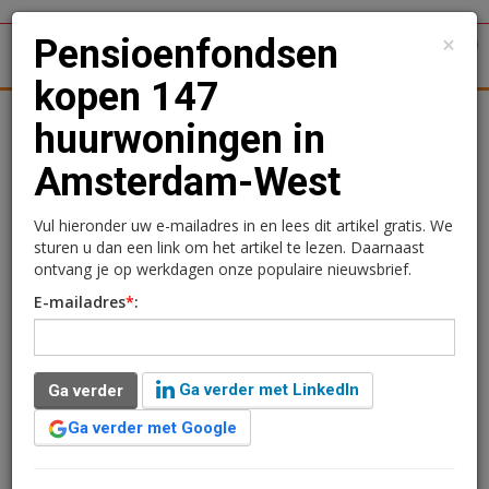
×
Pensioenfondsen
1
Toggl
kopen 147
tergronden
Woningmarkt
Kantoren
Retail
Logistiek
huurwoningen in
Amsterdam-West
Pensioenfondsen kopen
147 huurwoningen in
Vul hieronder uw e-mailadres in en lees dit artikel gratis. We
sturen u dan een link om het artikel te lezen. Daarnaast
Amsterdam-West
ontvang je op werkdagen onze populaire nieuwsbrief.
E-mailadres
*
:
Sandra Lissenberg
25 augustus 2021 om 10:15
3 minuten leestijd
Ga verder met LinkedIn
Ga verder
Syntrus Achmea Real Estate & Finance heeft in
Amsterdam namens twee Nederlandse
Ga verder met Google
pensioenfondsen 147 huurwoningen aangekocht. De
woningen worden gerealiseerd op Kavel B van de