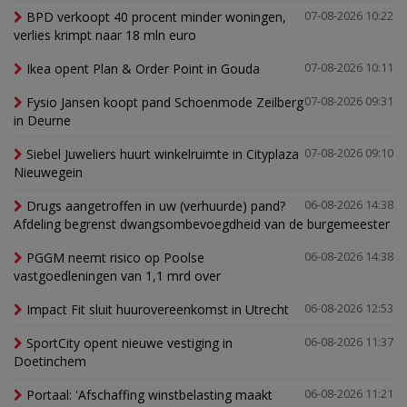
BPD verkoopt 40 procent minder woningen,
07-08-2026 10:22
verlies krimpt naar 18 mln euro
Ikea opent Plan & Order Point in Gouda
07-08-2026 10:11
Fysio Jansen koopt pand Schoenmode Zeilberg
07-08-2026 09:31
in Deurne
Siebel Juweliers huurt winkelruimte in Cityplaza
07-08-2026 09:10
Nieuwegein
Drugs aangetroffen in uw (verhuurde) pand?
06-08-2026 14:38
Afdeling begrenst dwangsombevoegdheid van de burgemeester
PGGM neemt risico op Poolse
06-08-2026 14:38
vastgoedleningen van 1,1 mrd over
Impact Fit sluit huurovereenkomst in Utrecht
06-08-2026 12:53
SportCity opent nieuwe vestiging in
06-08-2026 11:37
Doetinchem
Portaal: 'Afschaffing winstbelasting maakt
06-08-2026 11:21