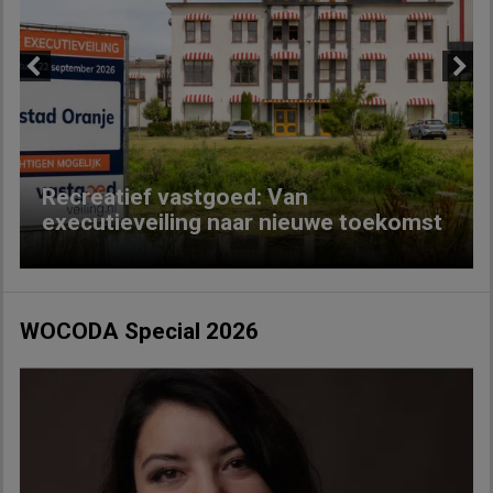
Previous
Next
Recreatief vastgoed: Van
executieveiling naar nieuwe toekomst
WOCODA Special 2026