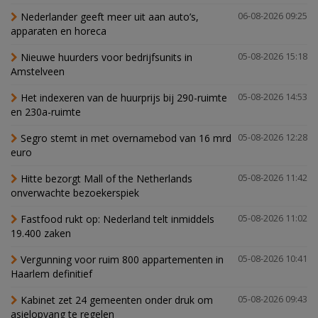
Nederlander geeft meer uit aan auto’s,
06-08-2026 09:25
apparaten en horeca
Nieuwe huurders voor bedrijfsunits in
05-08-2026 15:18
Amstelveen
Het indexeren van de huurprijs bij 290-ruimte
05-08-2026 14:53
en 230a-ruimte
Segro stemt in met overnamebod van 16 mrd
05-08-2026 12:28
euro
Hitte bezorgt Mall of the Netherlands
05-08-2026 11:42
onverwachte bezoekerspiek
Fastfood rukt op: Nederland telt inmiddels
05-08-2026 11:02
19.400 zaken
Vergunning voor ruim 800 appartementen in
05-08-2026 10:41
Haarlem definitief
Kabinet zet 24 gemeenten onder druk om
05-08-2026 09:43
asielopvang te regelen