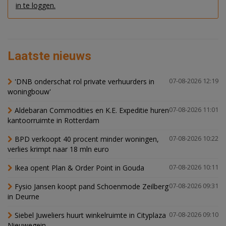
in te loggen.
Laatste nieuws
'DNB onderschat rol private verhuurders in
07-08-2026 12:19
woningbouw'
Aldebaran Commodities en K.E. Expeditie huren
07-08-2026 11:01
kantoorruimte in Rotterdam
BPD verkoopt 40 procent minder woningen,
07-08-2026 10:22
verlies krimpt naar 18 mln euro
Ikea opent Plan & Order Point in Gouda
07-08-2026 10:11
Fysio Jansen koopt pand Schoenmode Zeilberg
07-08-2026 09:31
in Deurne
Siebel Juweliers huurt winkelruimte in Cityplaza
07-08-2026 09:10
Nieuwegein