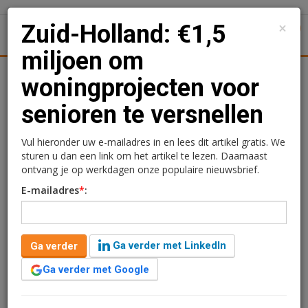
×
Zuid-Holland: €1,5
1
Toggl
miljoen om
Achtergronden
Woningmarkt
Kantore
Nieuws
Uitgelicht
woningprojecten voor
senioren te versnellen
Zuid-Holland: €1,5
miljoen om
Vul hieronder uw e-mailadres in en lees dit artikel gratis. We
sturen u dan een link om het artikel te lezen. Daarnaast
woningprojecten voor
ontvang je op werkdagen onze populaire nieuwsbrief.
E-mailadres
*
:
senioren te versnellen
Sandra Lissenberg
19 juli 2021 om 13:50
Ga verder met LinkedIn
Ga verder
2 minuten leestijd
Ga verder met Google
De provincie Zuid-Holland stelt €1,5 miljoen
beschikbaar aan gemeenten om de bouw van