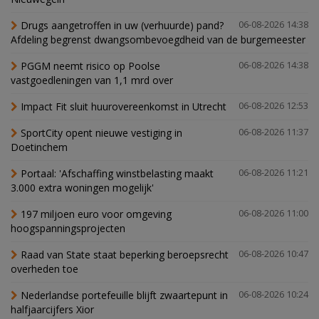
Drugs aangetroffen in uw (verhuurde) pand?
06-08-2026 14:38
Afdeling begrenst dwangsombevoegdheid van de burgemeester
PGGM neemt risico op Poolse
06-08-2026 14:38
vastgoedleningen van 1,1 mrd over
Impact Fit sluit huurovereenkomst in Utrecht
06-08-2026 12:53
SportCity opent nieuwe vestiging in
06-08-2026 11:37
Doetinchem
Portaal: 'Afschaffing winstbelasting maakt
06-08-2026 11:21
3.000 extra woningen mogelijk'
197 miljoen euro voor omgeving
06-08-2026 11:00
hoogspanningsprojecten
Raad van State staat beperking beroepsrecht
06-08-2026 10:47
overheden toe
Nederlandse portefeuille blijft zwaartepunt in
06-08-2026 10:24
halfjaarcijfers Xior