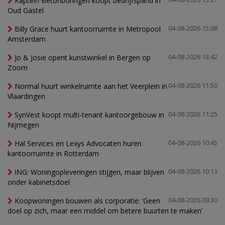
Kaptein Betonboringen koopt bedrijfspand in
Oud Gastel
Billy Grace huurt kantoorruimte in Metropool
04-08-2026 15:08
Amsterdam
Jo & Josie opent kunstwinkel in Bergen op
04-08-2026 13:42
Zoom
Normal huurt winkelruimte aan het Veerplein in
04-08-2026 11:50
Vlaardingen
SynVest koopt multi-tenant kantoorgebouw in
04-08-2026 11:25
Nijmegen
Hal Services en Lexys Advocaten huren
04-08-2026 10:45
kantoorruimte in Rotterdam
ING: Woningopleveringen stijgen, maar blijven
04-08-2026 10:13
onder kabinetsdoel
Koopwoningen bouwen als corporatie: ‘Geen
04-08-2026 09:30
doel op zich, maar een middel om betere buurten te maken’