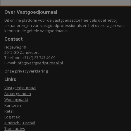
Over Vastgoedjournaal
Dit online platform voor de vastgoedsector heeft als doel het bij
elkaar brengen van vastgoedprofessionals en het overdragen van
kennis in de gehele vastgoedmarkt.
Contact
Hogeweg 19
2042 GD Zandvoort
Telefoon: +31 (0) 23 743 49 09
E-mail:
info@vastgoedjournaal.nl
Onze privacyverklaring
Links
Vastgoedjournaal
Achtergronden
Woningmarkt
Kantoren
Retail
Logistiek
Juridisch | Fiscaal
Transacties