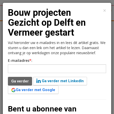
×
Bouw projecten
1
Toggl
Gezicht op Delft en
tergronden
Woningmarkt
Kantoren
Retail
Logistiek
Vermeer gestart
Bouw projecten Gezicht
Vul hieronder uw e-mailadres in en lees dit artikel gratis. We
sturen u dan een link om het artikel te lezen. Daarnaast
op Delft en Vermeer
ontvang je op werkdagen onze populaire nieuwsbrief.
E-mailadres
*
:
gestart
Lola Cooper
19 juli 2021 om 10:31
Ga verder met LinkedIn
Ga verder
5 jaar geleden aangepast
2 minuten leestijd
Ga verder met Google
De symbolische eerste paal is geslagen: de bouw van
Gezicht op Delft en Vermeer zijn gestart. Gezicht op
Delft bestaat uit 21 koopappartementen en vier
Bent u abonnee van
penthouses. Daarnaast betaat het project Vermeer uit