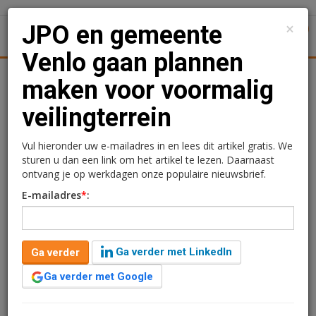
×
JPO en gemeente
1
Toggl
Venlo gaan plannen
Achtergronden
Woningmarkt
Kantore
Nieuws
Uitgelicht
maken voor voormalig
veilingterrein
JPO en gemeente Venlo
gaan plannen maken voor
Vul hieronder uw e-mailadres in en lees dit artikel gratis. We
sturen u dan een link om het artikel te lezen. Daarnaast
voormalig veilingterrein
ontvang je op werkdagen onze populaire nieuwsbrief.
E-mailadres
*
:
Kimberly Camu
11 juni 2021 om 13:04
5 jaar geleden aangepast
2 minuten leestijd
Ga verder met LinkedIn
Ga verder
Projectontwikkelaar JPO, de gemeente Venlo en andere
stakeholders gaan plannen maken voor de
Ga verder met Google
herontwikkeling van het voormalige veilingterrein in
Venlo-Zuid. Dit 7 hectare grootte terrein ligt op een