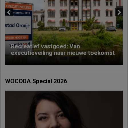
Previous
Next
Recreatief vastgoed: Van
executieveiling naar nieuwe toekomst
WOCODA Special 2026