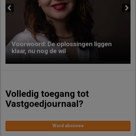
Previous
Next
Voorwoord: De oplossingen liggen
klaar, nu nog de wil
Volledig toegang tot
Vastgoedjournaal?
Word abonnee