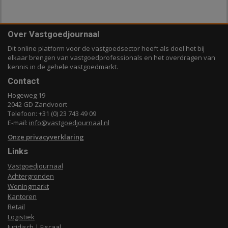
Over Vastgoedjournaal
Dit online platform voor de vastgoedsector heeft als doel het bij
elkaar brengen van vastgoedprofessionals en het overdragen van
kennis in de gehele vastgoedmarkt.
Contact
Hogeweg 19
2042 GD Zandvoort
Telefoon: +31 (0) 23 743 49 09
E-mail:
info@vastgoedjournaal.nl
Onze privacyverklaring
Links
Vastgoedjournaal
Achtergronden
Woningmarkt
Kantoren
Retail
Logistiek
Juridisch | Fiscaal