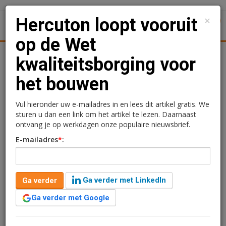
×
Hercuton loopt vooruit
1
Toggl
op de Wet
Achtergronden
Woningmarkt
Kantore
Nieuws
Uitgelicht
kwaliteitsborging voor
het bouwen
Hercuton loopt vooruit op
de Wet kwaliteitsborging
Vul hieronder uw e-mailadres in en lees dit artikel gratis. We
sturen u dan een link om het artikel te lezen. Daarnaast
voor het bouwen
ontvang je op werkdagen onze populaire nieuwsbrief.
E-mailadres
*
:
Sandra Lissenberg
8 maart 2021 om 10:08
3 minuten leestijd
Ga verder met LinkedIn
Ga verder
In Hoofddorp realiseert Hercuton het nieuwe logistieke
centrum voor Nippon Express. Het is het 25e
Ga verder met Google
nieuwbouwproject dat het bouwbedrijf sinds 2016
onder externe kwaliteitsborging realiseert. Hiermee