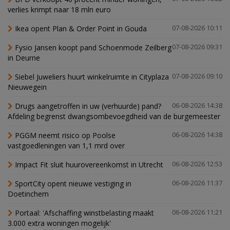
verlies krimpt naar 18 mln euro
Ikea opent Plan & Order Point in Gouda
07-08-2026 10:11
Fysio Jansen koopt pand Schoenmode Zeilberg
07-08-2026 09:31
in Deurne
Siebel Juweliers huurt winkelruimte in Cityplaza
07-08-2026 09:10
Nieuwegein
Drugs aangetroffen in uw (verhuurde) pand?
06-08-2026 14:38
Afdeling begrenst dwangsombevoegdheid van de burgemeester
PGGM neemt risico op Poolse
06-08-2026 14:38
vastgoedleningen van 1,1 mrd over
Impact Fit sluit huurovereenkomst in Utrecht
06-08-2026 12:53
SportCity opent nieuwe vestiging in
06-08-2026 11:37
Doetinchem
Portaal: 'Afschaffing winstbelasting maakt
06-08-2026 11:21
3.000 extra woningen mogelijk'