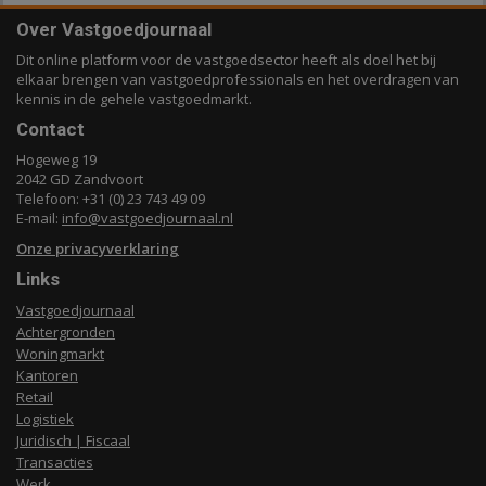
Over Vastgoedjournaal
Dit online platform voor de vastgoedsector heeft als doel het bij
elkaar brengen van vastgoedprofessionals en het overdragen van
kennis in de gehele vastgoedmarkt.
Contact
Hogeweg 19
2042 GD Zandvoort
Telefoon: +31 (0) 23 743 49 09
E-mail:
info@vastgoedjournaal.nl
Onze privacyverklaring
Links
Vastgoedjournaal
Achtergronden
Woningmarkt
Kantoren
Retail
Logistiek
Juridisch | Fiscaal
Transacties
Werk