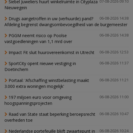
Siebel Juweliers huurt winkelruimte in Cityplaza
07-08-2026 09:10
Nieuwegein
Drugs aangetroffen in uw (verhuurde) pand?
06-08-2026 14:38
Afdeling begrenst dwangsombevoegdheid van de burgemeester
PGGM neemt risico op Poolse
06-08-2026 14:38
vastgoedleningen van 1,1 mrd over
Impact Fit sluit huurovereenkomst in Utrecht
06-08-2026 12:53
SportCity opent nieuwe vestiging in
06-08-2026 11:37
Doetinchem
Portaal: 'Afschaffing winstbelasting maakt
06-08-2026 11:21
3.000 extra woningen mogelijk'
197 miljoen euro voor omgeving
06-08-2026 11:00
hoogspanningsprojecten
Raad van State staat beperking beroepsrecht
06-08-2026 10:47
overheden toe
Nederlandse portefeuille blijft zwaartepunt in
06-08-2026 10:24