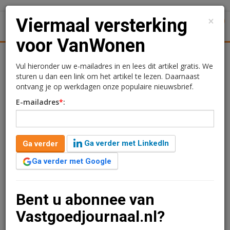
×
Viermaal versterking
1
Toggl
voor VanWonen
tiek
Juridisch | Fiscaal
Transacties
Werk
Specials
Vul hieronder uw e-mailadres in en lees dit artikel gratis. We
sturen u dan een link om het artikel te lezen. Daarnaast
Viermaal versterking voor
ontvang je op werkdagen onze populaire nieuwsbrief.
E-mailadres
*
:
VanWonen
Redactie
29 januari 2021 om 09:57
Ga verder met LinkedIn
Ga verder
2 minuten leestijd
Ga verder met Google
Gebieds- en vastgoedontwikkelaar VanWonen breidt
haar personeelscapaciteit uit. In bijna vier jaar tijd is het
team nagenoeg verviervoudigd naar ruim 50
Bent u abonnee van
medewerkers. Deze maand stapten vier nieuwe
Vastgoedjournaal.nl?
collega's aan boord.