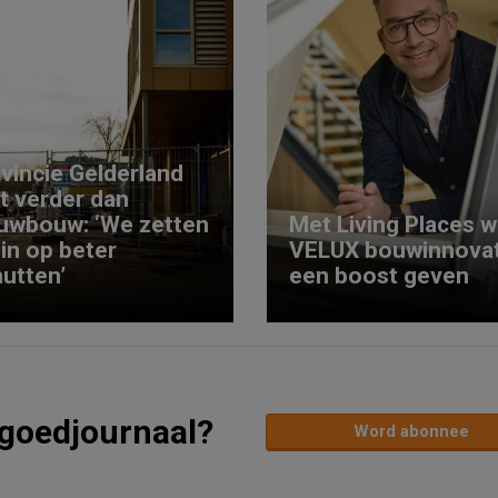
vincie Gelderland
kt verder dan
uwbouw: ‘We zetten
Met Living Places wi
 in op beter
VELUX bouwinnovat
utten’
een boost geven
tgoedjournaal?
Word abonnee