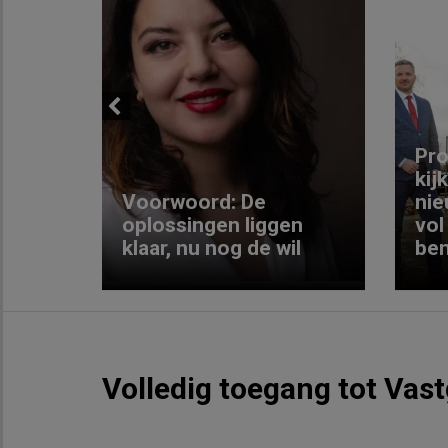
Previous
ng:
Pro
kij
Voorwoord: De
nie
ke
oplossingen liggen
vol
klaar, nu nog de wil
ben
Volledig toegang tot Vas