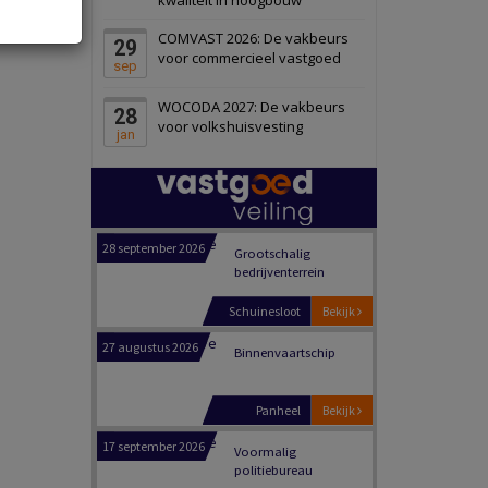
Schiedam
Bekijk
COMVAST 2026: De vakbeurs
29
22 september 2026
Attractiepark
voor commercieel vastgoed
sep
WOCODA 2027: De vakbeurs
28
Oranje
Bekijk
voor volkshuisvesting
jan
28 september 2026
Grootschalig
bedrijventerrein
Schuinesloot
Bekijk
27 augustus 2026
Binnenvaartschip
Panheel
Bekijk
17 september 2026
Voormalig
politiebureau
Dordrecht
Bekijk
17 september 2026
Voormalig
politiebureau