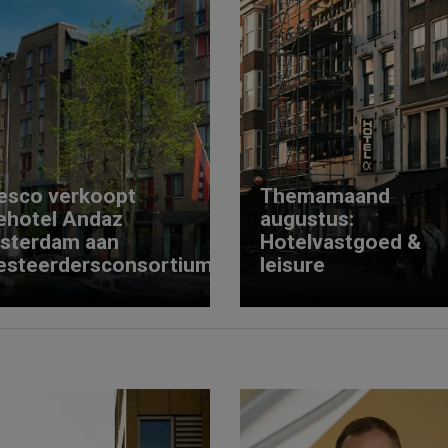
esco verkoopt
Themamaand
ehotel Andaz
augustus:
sterdam aan
Hotelvastgoed &
esteerdersconsortium
leisure