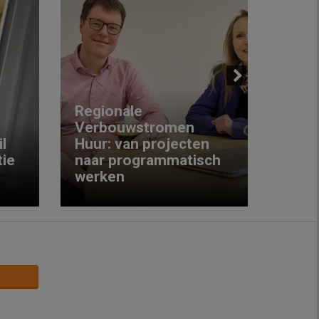
Next
Regionale
Verbouwstromen
‘We w
l
Huur: van projecten
koop
ie
naar programmatisch
gewo
werken
krijg