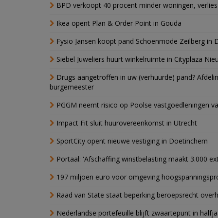
BPD verkoopt 40 procent minder woningen, verlies
Ikea opent Plan & Order Point in Gouda
Fysio Jansen koopt pand Schoenmode Zeilberg in 
Siebel Juweliers huurt winkelruimte in Cityplaza Ni
Drugs aangetroffen in uw (verhuurde) pand? Afde
burgemeester
PGGM neemt risico op Poolse vastgoedleningen va
Impact Fit sluit huurovereenkomst in Utrecht
SportCity opent nieuwe vestiging in Doetinchem
Portaal: 'Afschaffing winstbelasting maakt 3.000 e
197 miljoen euro voor omgeving hoogspanningspr
Raad van State staat beperking beroepsrecht over
Nederlandse portefeuille blijft zwaartepunt in halfja