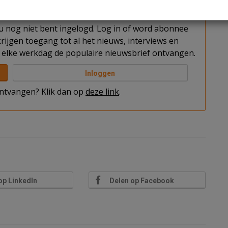
t u nog niet bent ingelogd. Log in of word abonnee
rijgen toegang tot al het nieuws, interviews en
elke werkdag de populaire nieuwsbrief ontvangen.
Inloggen
 ontvangen? Klik dan op
deze link
.
op LinkedIn
Delen op Facebook