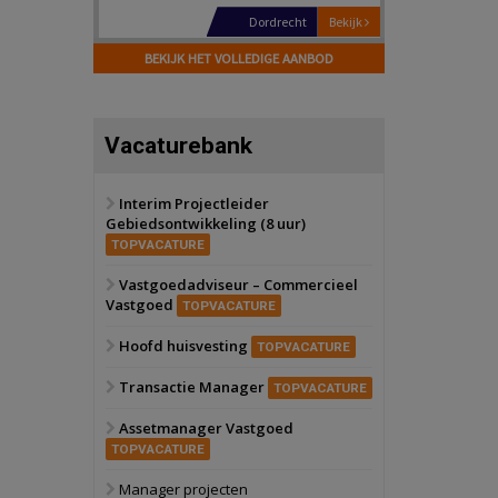
Hilversum
Bekijk
17 september 2026
BEKIJK HET VOLLEDIGE AANBOD
Voormalig
politiebureau
Zaandam
Bekijk
Vacaturebank
8 september 2026
Zorgcomplex
Interim Projectleider
Gebiedsontwikkeling (8 uur)
Zwanenburg
Bekijk
TOPVACATURE
6 oktober 2026
Transformatieobject
Vastgoedadviseur – Commercieel
Vastgoed
TOPVACATURE
Schiedam
Bekijk
Hoofd huisvesting
TOPVACATURE
22 september 2026
Attractiepark
Transactie Manager
TOPVACATURE
Assetmanager Vastgoed
Oranje
Bekijk
TOPVACATURE
28 september 2026
Grootschalig
Manager projecten
bedrijventerrein