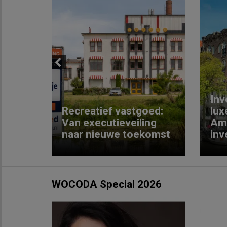
Previous
Inv
e
Recreatief vastgoed:
lux
t met
Van executieveiling
Am
naar nieuwe toekomst
inv
WOCODA Special 2026