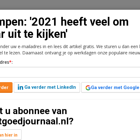
pen: '2021 heeft veel om
r uit te kijken'
onder uw e-mailadres in en lees dit artikel gratis. We sturen u dan een
n
Vacaturebank
Contact
Abonnementen
kel te lezen. Daarnaast ontvang je op werkdagen onze populaire nieuw
dres
*
:
rkt
Kantoren
Retail
Logistiek
Juridisch | Fiscaa
eel om naar uit te kijken'
Ga verder met LinkedIn
rder
Ga verder met Google
aar geleden aangepast
7 minuten leestijd
t u abonnee van
aat de vastgoedmarkten allemaal te wachten? Blijft het
tgoedjournaal.nl?
vastgoed per saldo nog steeds een veilige
astgoed?
n hier in