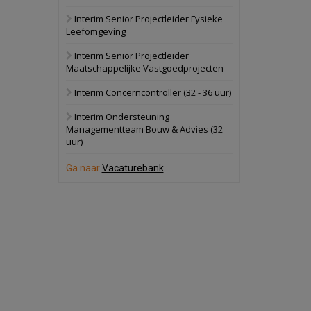
Interim Senior Projectleider Fysieke
Schuinesloot
Bekijk
Leefomgeving
27 augustus 2026
Binnenvaartschip
Interim Senior Projectleider
Maatschappelijke Vastgoedprojecten
Panheel
Bekijk
Interim Concerncontroller (32 - 36 uur)
17 september 2026
Voormalig
Interim Ondersteuning
politiebureau
Managementteam Bouw & Advies (32
uur)
Dordrecht
Bekijk
17 september 2026
Ga naar
Vacaturebank
Voormalig
politiebureau
Hilversum
Bekijk
17 september 2026
Voormalig
politiebureau
Zaandam
Bekijk
8 september 2026
Zorgcomplex