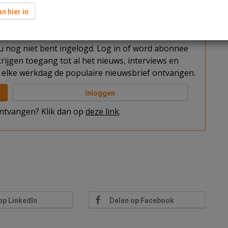
n hier in
t u nog niet bent ingelogd. Log in of word abonnee
rijgen toegang tot al het nieuws, interviews en
elke werkdag de populaire nieuwsbrief ontvangen.
Inloggen
 ontvangen? Klik dan op
deze link
.
op LinkedIn
Delen op Facebook