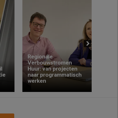
Next
Regionale
Verbouwstromen
‘We w
l
Huur: van projecten
koop
ie
naar programmatisch
gewo
werken
krijg