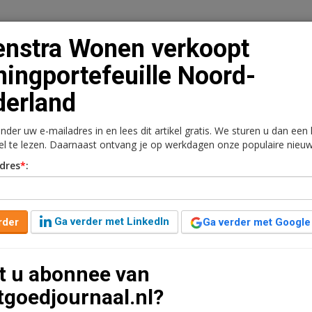
enstra Wonen verkoopt
ingportefeuille Noord-
erland
n
Vacaturebank
Contact
Abonnementen
onder uw e-mailadres in en lees dit artikel gratis. We sturen u dan een
rkt
Kantoren
Retail
Logistiek
Juridisch | Fiscaa
kel te lezen. Daarnaast ontvang je op werkdagen onze populaire nieuw
dres
*
:
oopt woningportefeuille
Ga verder met LinkedIn
rder
Ga verder met Google
6 jaar geleden aangepast
2 minuten leestijd
t u abonnee van
gportefeuille verkocht aan Urban Interest. De
tgoedjournaal.nl?
woningen en appartementen verspreid over de