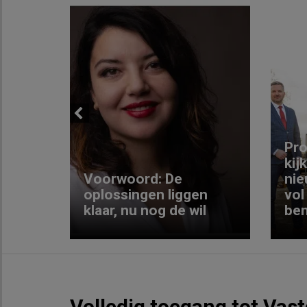
Previous
ng:
Pro
kij
Voorwoord: De
nie
ke
oplossingen liggen
vol
klaar, nu nog de wil
ben
Volledig toegang tot Vas