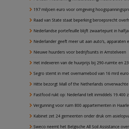
197 miljoen euro voor omgeving hoogspanningspr
Raad van State staat beperking beroepsrecht over
Nederlandse portefeuille blijft zwaartepunt in halfja
Nederlander geeft meer uit aan auto’s, apparaten 
Nieuwe huurders voor bedrijfsunits in Amstelveen
Het indexeren van de huurprijs bij 290-ruimte en 2
Segro stemt in met overnamebod van 16 mrd euro
Hitte bezorgt Mall of the Netherlands onverwacht
Fastfood rukt op: Nederland telt inmiddels 19.400 
Vergunning voor ruim 800 appartementen in Haarlem
Kabinet zet 24 gemeenten onder druk om asielopva
Sweco neemt het Belgische All Soil Assistance over