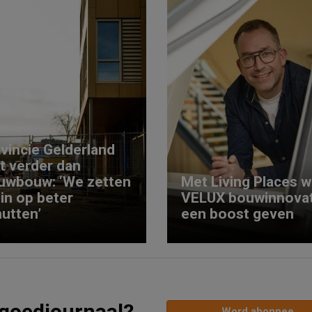
vincie Gelderland
kt verder dan
uwbouw: ‘We zetten
Met Living Places wi
 in op beter
VELUX bouwinnovat
utten’
een boost geven
tgoedjournaal?
Word abonnee