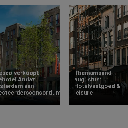
esco verkoopt
Themamaand
ehotel Andaz
augustus:
sterdam aan
Hotelvastgoed &
esteerdersconsortium
leisure