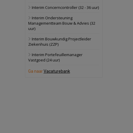
Interim Concerncontroller (32 - 36 uur)
Schuinesloot
Bekijk
Interim Ondersteuning
27 augustus 2026
Binnenvaartschip
Managementteam Bouw & Advies (32
uur)
Panheel
Bekijk
Interim Bouwkundig Projectleider
Ziekenhuis (ZZP)
17 september 2026
Voormalig
politiebureau
Interim Portefeuillemanager
Vastgoed (24 uur)
Dordrecht
Bekijk
Ga naar
Vacaturebank
17 september 2026
Voormalig
politiebureau
Hilversum
Bekijk
17 september 2026
Voormalig
politiebureau
Zaandam
Bekijk
8 september 2026
Zorgcomplex