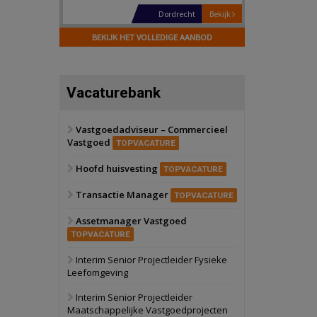
Hilversum
Bekijk
17 september 2026
BEKIJK HET VOLLEDIGE AANBOD
Voormalig
politiebureau
Zaandam
Bekijk
Vacaturebank
8 september 2026
Zorgcomplex
Vastgoedadviseur – Commercieel
Vastgoed
Zwanenburg
Bekijk
TOPVACATURE
6 oktober 2026
Hoofd huisvesting
Transformatieobject
TOPVACATURE
Transactie Manager
TOPVACATURE
Schiedam
Bekijk
Assetmanager Vastgoed
22 september 2026
Attractiepark
TOPVACATURE
Interim Senior Projectleider Fysieke
Leefomgeving
Oranje
Bekijk
28 september 2026
Interim Senior Projectleider
Grootschalig
Maatschappelijke Vastgoedprojecten
bedrijventerrein