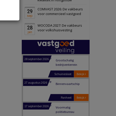
Schiedam
Bekijk
COMVAST 2026: De vakbeurs
29
22 september 2026
Attractiepark
voor commercieel vastgoed
sep
WOCODA 2027: De vakbeurs
28
Oranje
Bekijk
voor volkshuisvesting
jan
28 september 2026
Grootschalig
bedrijventerrein
Schuinesloot
Bekijk
27 augustus 2026
Binnenvaartschip
Panheel
Bekijk
17 september 2026
Voormalig
politiebureau
Dordrecht
Bekijk
17 september 2026
Voormalig
politiebureau