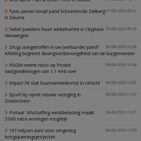
Fysio Jansen koopt pand Schoenmode Zeilberg
07-08-2026 09:31
in Deurne
Siebel Juweliers huurt winkelruimte in Cityplaza
07-08-2026 09:10
Nieuwegein
Drugs aangetroffen in uw (verhuurde) pand?
06-08-2026 14:38
Afdeling begrenst dwangsombevoegdheid van de burgemeester
PGGM neemt risico op Poolse
06-08-2026 14:38
vastgoedleningen van 1,1 mrd over
Impact Fit sluit huurovereenkomst in Utrecht
06-08-2026 12:53
SportCity opent nieuwe vestiging in
06-08-2026 11:37
Doetinchem
Portaal: 'Afschaffing winstbelasting maakt
06-08-2026 11:21
3.000 extra woningen mogelijk'
197 miljoen euro voor omgeving
06-08-2026 11:00
hoogspanningsprojecten