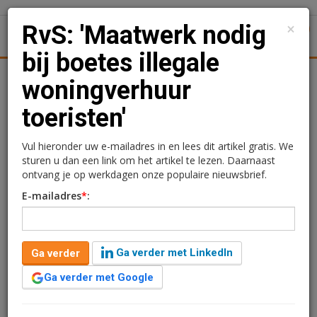
×
RvS: 'Maatwerk nodig
1
Toggl
bij boetes illegale
Logistiek
Juridisch | Fiscaal
Transacties
Werk
Spec
woningverhuur
toeristen'
RvS: 'Maatwerk nodig bij
boetes illegale
Vul hieronder uw e-mailadres in en lees dit artikel gratis. We
sturen u dan een link om het artikel te lezen. Daarnaast
woningverhuur toeristen'
ontvang je op werkdagen onze populaire nieuwsbrief.
E-mailadres
*
:
Kimberly Camu
2 december 2020 om 10:31
6 jaar geleden aangepast
3 minuten leestijd
Ga verder met LinkedIn
Ga verder
De gemeente Amsterdam moet bij haar boetebeleid
voor illegale verhuur van woningen aan toeristen
Ga verder met Google
maatwerk bieden. Op dit moment legt de gemeente
standaard de maximale boete op aan iedereen die