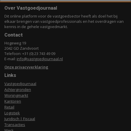
Over Vastgoedjournaal
Dit online platform voor de vastgoedsector heeft als doel het bij
elkaar brengen van vastgoedprofessionals en het overdragen van
kennis in de gehele vastgoedmarkt.
Contact
Hogeweg 19
2042 GD Zandvoort
Telefoon: +31 (0) 23 743 49 09
E-mail:
info@vastgoedjournaal.nl
Onze privacyverklaring
Links
Vastgoedjournaal
Achtergronden
Woningmarkt
Kantoren
Retail
Logistiek
Juridisch | Fiscaal
Transacties
Werk