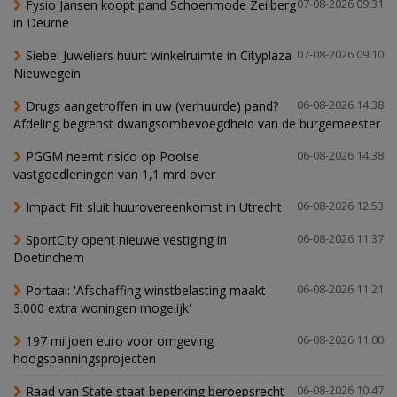
Fysio Jansen koopt pand Schoenmode Zeilberg
07-08-2026 09:31
in Deurne
Siebel Juweliers huurt winkelruimte in Cityplaza
07-08-2026 09:10
Nieuwegein
Drugs aangetroffen in uw (verhuurde) pand?
06-08-2026 14:38
Afdeling begrenst dwangsombevoegdheid van de burgemeester
PGGM neemt risico op Poolse
06-08-2026 14:38
vastgoedleningen van 1,1 mrd over
Impact Fit sluit huurovereenkomst in Utrecht
06-08-2026 12:53
SportCity opent nieuwe vestiging in
06-08-2026 11:37
Doetinchem
Portaal: 'Afschaffing winstbelasting maakt
06-08-2026 11:21
3.000 extra woningen mogelijk'
197 miljoen euro voor omgeving
06-08-2026 11:00
hoogspanningsprojecten
Raad van State staat beperking beroepsrecht
06-08-2026 10:47