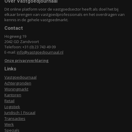
Over Vastgoedjournaal
Dit online platform voor de vastgoedsector heeft als doel het bij
elkaar brengen van vastgoedprofessionals en het overdragen van
kennis in de gehele vastgoedmarkt.
Contact
Hogeweg 19
2042 GD Zandvoort
Telefoon: +31 (0) 23 743 49 09
E-mail:
info@vastgoedjournaal.nl
Onze privacyverklaring
Links
Vastgoedjournaal
Achtergronden
Woningmarkt
Kantoren
Retail
Logistiek
Juridisch | Fiscaal
Transacties
Werk
Specials