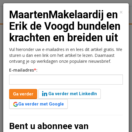
×
MaartenMakelaardij en
1
Toggl
Erik de Voogd bundelen
tiek
Juridisch | Fiscaal
Transacties
Werk
Specials
krachten en breiden uit
MaartenMakelaardij en
Vul hieronder uw e-mailadres in en lees dit artikel gratis. We
sturen u dan een link om het artikel te lezen. Daarnaast
Erik de Voogd bundelen
ontvang je op werkdagen onze populaire nieuwsbrief.
E-mailadres
*
:
krachten en breiden uit
Sandra Lissenberg
16 november 2020 om 13:47
Ga verder met LinkedIn
Ga verder
6 jaar geleden aangepast
2 minuten leestijd
Ga verder met Google
Investeerder Erik de Voogd heeft zich onlangs
verbonden aan MaartenMakelaardij, dat sinds
2009 actief is in de regio Rotterdam. Met de komst van
Bent u abonnee van
De Voogd zal het bedrijf zich ook verder uitbreiden