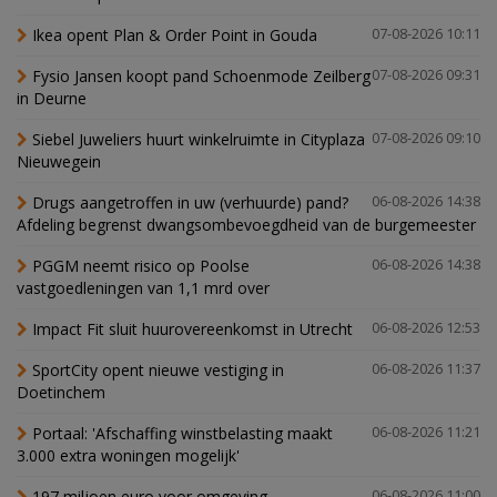
Ikea opent Plan & Order Point in Gouda
07-08-2026 10:11
Fysio Jansen koopt pand Schoenmode Zeilberg
07-08-2026 09:31
in Deurne
Siebel Juweliers huurt winkelruimte in Cityplaza
07-08-2026 09:10
Nieuwegein
Drugs aangetroffen in uw (verhuurde) pand?
06-08-2026 14:38
Afdeling begrenst dwangsombevoegdheid van de burgemeester
PGGM neemt risico op Poolse
06-08-2026 14:38
vastgoedleningen van 1,1 mrd over
Impact Fit sluit huurovereenkomst in Utrecht
06-08-2026 12:53
SportCity opent nieuwe vestiging in
06-08-2026 11:37
Doetinchem
Portaal: 'Afschaffing winstbelasting maakt
06-08-2026 11:21
3.000 extra woningen mogelijk'
197 miljoen euro voor omgeving
06-08-2026 11:00