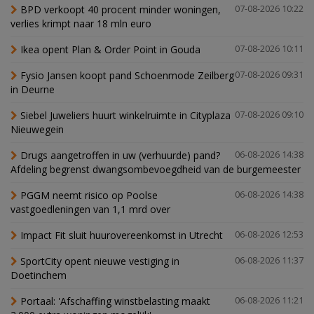
BPD verkoopt 40 procent minder woningen,
07-08-2026 10:22
verlies krimpt naar 18 mln euro
Ikea opent Plan & Order Point in Gouda
07-08-2026 10:11
Fysio Jansen koopt pand Schoenmode Zeilberg
07-08-2026 09:31
in Deurne
Siebel Juweliers huurt winkelruimte in Cityplaza
07-08-2026 09:10
Nieuwegein
Drugs aangetroffen in uw (verhuurde) pand?
06-08-2026 14:38
Afdeling begrenst dwangsombevoegdheid van de burgemeester
PGGM neemt risico op Poolse
06-08-2026 14:38
vastgoedleningen van 1,1 mrd over
Impact Fit sluit huurovereenkomst in Utrecht
06-08-2026 12:53
SportCity opent nieuwe vestiging in
06-08-2026 11:37
Doetinchem
Portaal: 'Afschaffing winstbelasting maakt
06-08-2026 11:21