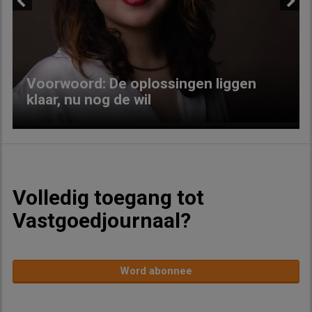
Previous
Next
Voorwoord: De oplossingen liggen
klaar, nu nog de wil
Volledig toegang tot
Vastgoedjournaal?
Word abonnee