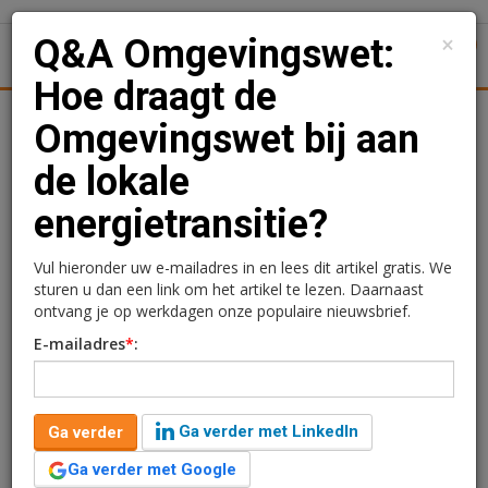
×
Q&A Omgevingswet:
1
Toggl
Hoe draagt de
l
Logistiek
Juridisch | Fiscaal
Transacties
Werk
S
Omgevingswet bij aan
de lokale
Q&A Omgevingswet: Hoe
energietransitie?
draagt de Omgevingswet
bij aan de lokale
Vul hieronder uw e-mailadres in en lees dit artikel gratis. We
sturen u dan een link om het artikel te lezen. Daarnaast
energietransitie?
ontvang je op werkdagen onze populaire nieuwsbrief.
E-mailadres
*
:
5 november 2020 om 09:55
6 jaar geleden aangepast
5 minuten leestijd
Ga verder met LinkedIn
Ga verder
Iedere week zullen op VJ de juridische experts van
NewGround Law een facet behandelen van de
Ga verder met Google