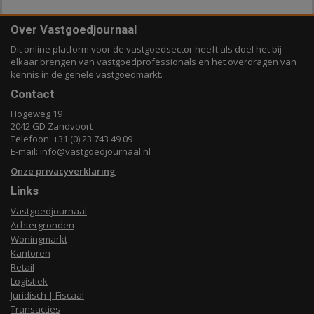
Over Vastgoedjournaal
Dit online platform voor de vastgoedsector heeft als doel het bij
elkaar brengen van vastgoedprofessionals en het overdragen van
kennis in de gehele vastgoedmarkt.
Contact
Hogeweg 19
2042 GD Zandvoort
Telefoon: +31 (0) 23 743 49 09
E-mail:
info@vastgoedjournaal.nl
Onze privacyverklaring
Links
Vastgoedjournaal
Achtergronden
Woningmarkt
Kantoren
Retail
Logistiek
Juridisch | Fiscaal
Transacties