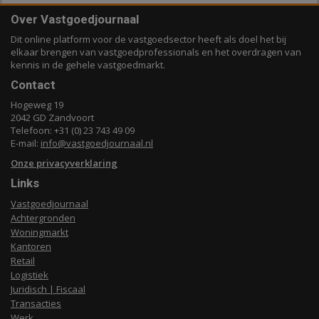
Over Vastgoedjournaal
Dit online platform voor de vastgoedsector heeft als doel het bij
elkaar brengen van vastgoedprofessionals en het overdragen van
kennis in de gehele vastgoedmarkt.
Contact
Hogeweg 19
2042 GD Zandvoort
Telefoon: +31 (0) 23 743 49 09
E-mail:
info@vastgoedjournaal.nl
Onze privacyverklaring
Links
Vastgoedjournaal
Achtergronden
Woningmarkt
Kantoren
Retail
Logistiek
Juridisch | Fiscaal
Transacties
Werk