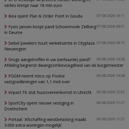
verlies krimpt naar 18 mln euro
Ikea opent Plan & Order Point in Gouda
07-08-2026 10:11
Fysio Jansen koopt pand Schoenmode Zeilberg
07-08-2026 09:31
in Deurne
Siebel Juweliers huurt winkelruimte in Cityplaza
07-08-2026 09:10
Nieuwegein
Drugs aangetroffen in uw (verhuurde) pand?
06-08-2026 14:38
Afdeling begrenst dwangsombevoegdheid van de burgemeester
PGGM neemt risico op Poolse
06-08-2026 14:38
vastgoedleningen van 1,1 mrd over
Impact Fit sluit huurovereenkomst in Utrecht
06-08-2026 12:53
SportCity opent nieuwe vestiging in
06-08-2026 11:37
Doetinchem
Portaal: 'Afschaffing winstbelasting maakt
06-08-2026 11:21
3.000 extra woningen mogelijk'