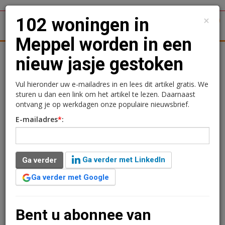
×
102 woningen in
1
Toggl
Meppel worden in een
tergronden
Woningmarkt
Kantoren
Retail
Logistiek
nieuw jasje gestoken
102 woningen in Meppel
Vul hieronder uw e-mailadres in en lees dit artikel gratis. We
sturen u dan een link om het artikel te lezen. Daarnaast
worden in een nieuw jasje
ontvang je op werkdagen onze populaire nieuwsbrief.
E-mailadres
*
:
gestoken
Kimberly Camu
9 september 2020 om 10:36
Ga verder met LinkedIn
Ga verder
6 jaar geleden aangepast
2 minuten leestijd
Ga verder met Google
Woonconcept en Trebbe zijn gestart met het
verduurzamen van 102 woningen in de wijk
Haveltermade in Meppel. Samen met de bewoners is in
Bent u abonnee van
de afgelopen maanden nagedacht over wat er moet