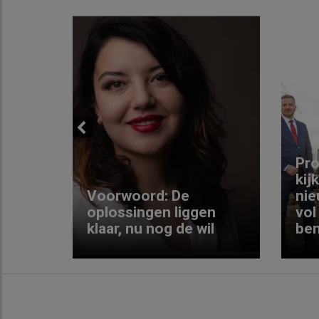
Previous
ng:
Pro
kij
Voorwoord: De
nie
ke
oplossingen liggen
vol
klaar, nu nog de wil
ben