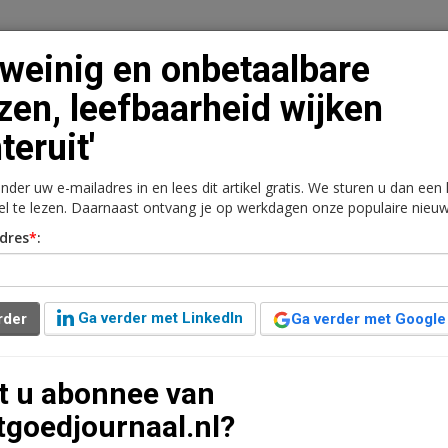
 weinig en onbetaalbare
zen, leefbaarheid wijken
teruit'
n
Vacaturebank
Contact
Abonnementen
onder uw e-mailadres in en lees dit artikel gratis. We sturen u dan een
rkt
Kantoren
Retail
Logistiek
Juridisch | Fiscaa
kel te lezen. Daarnaast ontvang je op werkdagen onze populaire nieuw
dres
*
:
lbare huizen,
chteruit'
Ga verder met LinkedIn
rder
Ga verder met Google
6 jaar geleden aangepast
3 minuten leestijd
t u abonnee van
ebracht en de conclusies zijn niet mals: het sociaal
tgoedjournaal.nl?
n er voor de betaalbaarheid van woningen, de