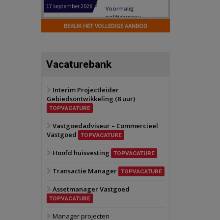
Hilversum
Bekijk
17 september 2026
BEKIJK HET VOLLEDIGE AANBOD
Voormalig
politiebureau
Zaandam
Bekijk
Vacaturebank
8 september 2026
Zorgcomplex
Interim Projectleider
Gebiedsontwikkeling (8 uur)
Zwanenburg
Bekijk
TOPVACATURE
6 oktober 2026
Transformatieobject
Vastgoedadviseur – Commercieel
Vastgoed
TOPVACATURE
Schiedam
Bekijk
Hoofd huisvesting
TOPVACATURE
22 september 2026
Attractiepark
Transactie Manager
TOPVACATURE
Assetmanager Vastgoed
Oranje
Bekijk
TOPVACATURE
28 september 2026
Grootschalig
Manager projecten
bedrijventerrein