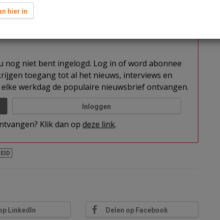
en kwaliteit van de woningvoorraad.
n hier in
t u nog niet bent ingelogd. Log in of word abonnee
rijgen toegang tot al het nieuws, interviews en
elke werkdag de populaire nieuwsbrief ontvangen.
Inloggen
 ontvangen? Klik dan op
deze link
.
EID
op LinkedIn
Delen op Facebook