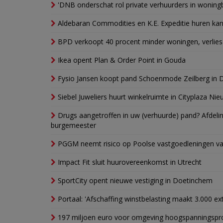
'DNB onderschat rol private verhuurders in wonin
Aldebaran Commodities en K.E. Expeditie huren ka
BPD verkoopt 40 procent minder woningen, verlies
Ikea opent Plan & Order Point in Gouda
Fysio Jansen koopt pand Schoenmode Zeilberg in 
Siebel Juweliers huurt winkelruimte in Cityplaza Ni
Drugs aangetroffen in uw (verhuurde) pand? Afde
burgemeester
PGGM neemt risico op Poolse vastgoedleningen va
Impact Fit sluit huurovereenkomst in Utrecht
SportCity opent nieuwe vestiging in Doetinchem
Portaal: 'Afschaffing winstbelasting maakt 3.000 e
197 miljoen euro voor omgeving hoogspanningspr