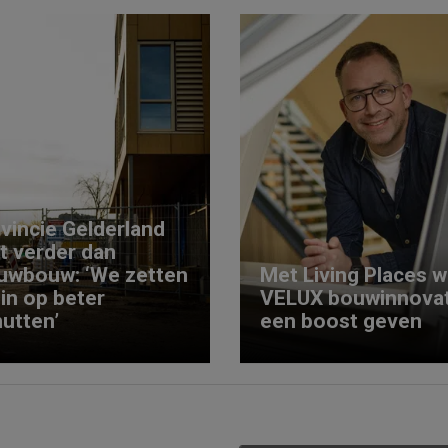
vincie Gelderland
kt verder dan
uwbouw: ‘We zetten
Met Living Places wi
 in op beter
VELUX bouwinnovat
utten’
een boost geven