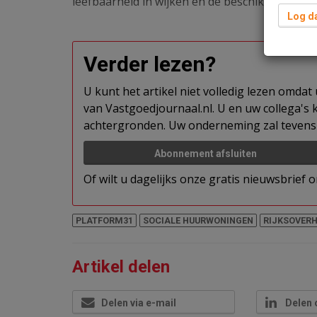
leefbaarheid in wijken en de beschikbaarheid 
Log da
Verder lezen?
U kunt het artikel niet volledig lezen omda
van Vastgoedjournaal.nl. U en uw collega's k
achtergronden. Uw onderneming zal tevens 
Abonnement afsluiten
Of wilt u dagelijks onze gratis nieuwsbrief
PLATFORM31
SOCIALE HUURWONINGEN
RIJKSOVERH
Artikel delen
Delen via e-mail
Delen 