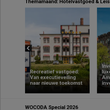
Themamaand: Hotelvastgoed & Leis
Previous
Inv
e
Recreatief vastgoed:
lux
t met
Van executieveiling
Am
naar nieuwe toekomst
inv
WOCODA Special 2026