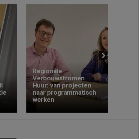
Next
Regionale
Verbouwstromen
‘We w
l
Huur: van projecten
koop
ie
naar programmatisch
gewo
werken
krijg