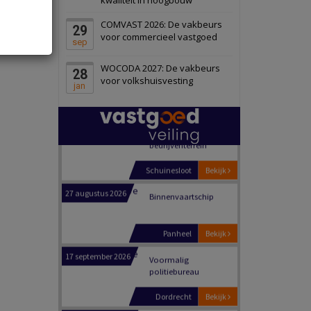
Schiedam
Bekijk
COMVAST 2026: De vakbeurs
29
22 september 2026
Attractiepark
voor commercieel vastgoed
sep
WOCODA 2027: De vakbeurs
28
Oranje
Bekijk
voor volkshuisvesting
jan
28 september 2026
Grootschalig
bedrijventerrein
Schuinesloot
Bekijk
27 augustus 2026
Binnenvaartschip
Panheel
Bekijk
17 september 2026
Voormalig
politiebureau
Dordrecht
Bekijk
17 september 2026
Voormalig
politiebureau