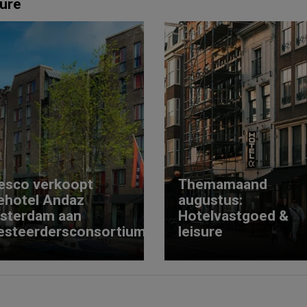
ure
esco verkoopt
Themamaand
ehotel Andaz
augustus:
sterdam aan
Hotelvastgoed &
esteerdersconsortium
leisure