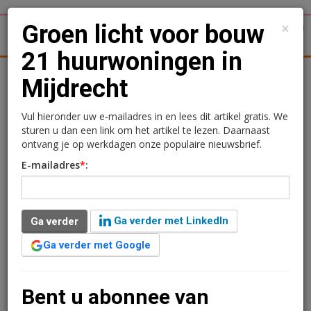
×
Groen licht voor bouw
1
Toggl
21 huurwoningen in
tergronden
Woningmarkt
Kantoren
Retail
Logistiek
Mijdrecht
Groen licht voor bouw 21
Vul hieronder uw e-mailadres in en lees dit artikel gratis. We
sturen u dan een link om het artikel te lezen. Daarnaast
huurwoningen in
ontvang je op werkdagen onze populaire nieuwsbrief.
E-mailadres
*
:
Mijdrecht
Sandra Lissenberg
26 augustus 2020 om 13:38
Ga verder met LinkedIn
Ga verder
6 jaar geleden aangepast
2 minuten leestijd
Ga verder met Google
Woningcorporatie mag aan de Prins Bernhardlaan in
Mijdrecht vijf verouderde woningen slopen om plaats
te maken voor 21 sociale huurappartementen. Het
Bent u abonnee van
bezwaar dat omwonden hadden gemaakt is door de