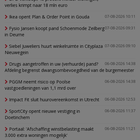
verlies krimpt naar 18 mln euro
Ikea opent Plan & Order Point in Gouda
07-08-2026 10:11
Fysio Jansen koopt pand Schoenmode Zeilberg
07-08-2026 09:31
in Deurne
Siebel Juweliers huurt winkelruimte in Cityplaza
07-08-2026 09:10
Nieuwegein
Drugs aangetroffen in uw (verhuurde) pand?
06-08-2026 14:38
Afdeling begrenst dwangsombevoegdheid van de burgemeester
PGGM neemt risico op Poolse
06-08-2026 14:38
vastgoedleningen van 1,1 mrd over
Impact Fit sluit huurovereenkomst in Utrecht
06-08-2026 12:53
SportCity opent nieuwe vestiging in
06-08-2026 11:37
Doetinchem
Portaal: 'Afschaffing winstbelasting maakt
06-08-2026 11:21
3.000 extra woningen mogelijk'