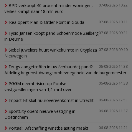
BPD verkoopt 40 procent minder woningen,
07-08-2026 10:22
verlies krimpt naar 18 mln euro
Ikea opent Plan & Order Point in Gouda
07-08-2026 10:11
Fysio Jansen koopt pand Schoenmode Zeilberg
07-08-2026 09:31
in Deurne
Siebel Juweliers huurt winkelruimte in Cityplaza
07-08-2026 09:10
Nieuwegein
Drugs aangetroffen in uw (verhuurde) pand?
06-08-2026 14:38
Afdeling begrenst dwangsombevoegdheid van de burgemeester
PGGM neemt risico op Poolse
06-08-2026 14:38
vastgoedleningen van 1,1 mrd over
Impact Fit sluit huurovereenkomst in Utrecht
06-08-2026 12:53
SportCity opent nieuwe vestiging in
06-08-2026 11:37
Doetinchem
Portaal: 'Afschaffing winstbelasting maakt
06-08-2026 11:21