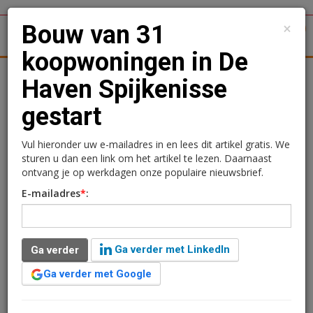
×
Bouw van 31
1
Toggl
koopwoningen in De
tergronden
Woningmarkt
Kantoren
Retail
Logistiek
Haven Spijkenisse
gestart
Bouw van 31
koopwoningen in De
Vul hieronder uw e-mailadres in en lees dit artikel gratis. We
sturen u dan een link om het artikel te lezen. Daarnaast
Haven Spijkenisse gestart
ontvang je op werkdagen onze populaire nieuwsbrief.
E-mailadres
*
:
Sandra Lissenberg
25 augustus 2020 om 15:56
1 minuut leestijd
Ga verder met LinkedIn
Ga verder
In Spijkenisse is Ballast Nedam gestart met de bouw
van de vierde fase van De Haven, onderdeel van De
Ga verder met Google
Elementen. In deze fase, die de naam Schoener draagt,
zullen 31 koopwoningen worden gerealiseerd