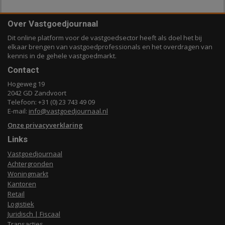
Over Vastgoedjournaal
Dit online platform voor de vastgoedsector heeft als doel het bij
elkaar brengen van vastgoedprofessionals en het overdragen van
kennis in de gehele vastgoedmarkt.
Contact
Hogeweg 19
2042 GD Zandvoort
Telefoon: +31 (0) 23 743 49 09
E-mail:
info@vastgoedjournaal.nl
Onze privacyverklaring
Links
Vastgoedjournaal
Achtergronden
Woningmarkt
Kantoren
Retail
Logistiek
Juridisch | Fiscaal
Transacties