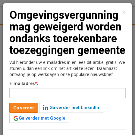
×
Omgevingsvergunning
1
Toggl
mag geweigerd worden
il
Logistiek
Juridisch | Fiscaal
Transacties
Werk
S
ondanks toerekenbare
toezeggingen gemeente
Omgevingsvergunning
mag geweigerd worden
Vul hieronder uw e-mailadres in en lees dit artikel gratis. We
sturen u dan een link om het artikel te lezen. Daarnaast
ondanks toerekenbare
ontvang je op werkdagen onze populaire nieuwsbrief.
E-mailadres
*
:
toezeggingen gemeente
11 augustus 2020 om 09:57
6 jaar geleden aangepast
Ga verder met LinkedIn
Ga verder
3 minuten leestijd
Ga verder met Google
Op 10 juni jl. oordeelde de Raad van State over een
interessante zaak over gerechtvaardigd vertrouwen op