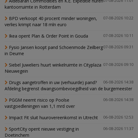
Aldebaran Commodities en K.E. Expeditie huren
07-08-2026 11:01
kantoorruimte in Rotterdam
BPD verkoopt 40 procent minder woningen,
07-08-2026 10:22
verlies krimpt naar 18 mln euro
Ikea opent Plan & Order Point in Gouda
07-08-2026 10:11
Fysio Jansen koopt pand Schoenmode Zeilberg
07-08-2026 09:31
in Deurne
Siebel Juweliers huurt winkelruimte in Cityplaza
07-08-2026 09:10
Nieuwegein
Drugs aangetroffen in uw (verhuurde) pand?
06-08-2026 14:38
Afdeling begrenst dwangsombevoegdheid van de burgemeester
PGGM neemt risico op Poolse
06-08-2026 14:38
vastgoedleningen van 1,1 mrd over
Impact Fit sluit huurovereenkomst in Utrecht
06-08-2026 12:53
SportCity opent nieuwe vestiging in
06-08-2026 11:37
Doetinchem