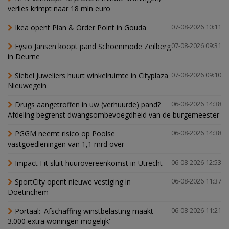
verlies krimpt naar 18 mln euro
Ikea opent Plan & Order Point in Gouda
07-08-2026 10:11
Fysio Jansen koopt pand Schoenmode Zeilberg
07-08-2026 09:31
in Deurne
Siebel Juweliers huurt winkelruimte in Cityplaza
07-08-2026 09:10
Nieuwegein
Drugs aangetroffen in uw (verhuurde) pand?
06-08-2026 14:38
Afdeling begrenst dwangsombevoegdheid van de burgemeester
PGGM neemt risico op Poolse
06-08-2026 14:38
vastgoedleningen van 1,1 mrd over
Impact Fit sluit huurovereenkomst in Utrecht
06-08-2026 12:53
SportCity opent nieuwe vestiging in
06-08-2026 11:37
Doetinchem
Portaal: 'Afschaffing winstbelasting maakt
06-08-2026 11:21
3.000 extra woningen mogelijk'