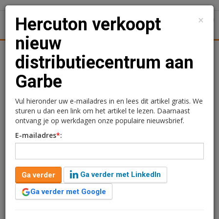
×
Hercuton verkoopt
1
Toggl
nieuw
tiek
Juridisch | Fiscaal
Transacties
Werk
Specials
distributiecentrum aan
Garbe
Hercuton verkoopt nieuw
distributiecentrum aan
Vul hieronder uw e-mailadres in en lees dit artikel gratis. We
sturen u dan een link om het artikel te lezen. Daarnaast
Garbe
ontvang je op werkdagen onze populaire nieuwsbrief.
E-mailadres
*
:
Redactie
3 augustus 2020 om 09:41
6 jaar geleden aangepast
1 minuut leestijd
Ga verder met LinkedIn
Ga verder
Het moderne distributiecentrum wordt gebouwd op het
bedrijventerrein Stichtse Kant in Almere.
Ga verder met Google
Bouwcombinatie Hercuton/Remco Ruimtebouw is
onlangs gestart met de realisatie van het nieuwe