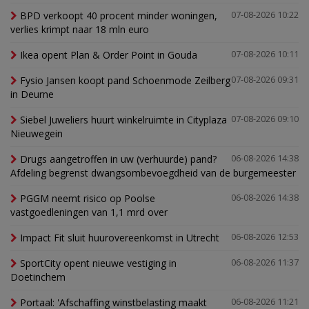
BPD verkoopt 40 procent minder woningen,
07-08-2026 10:22
verlies krimpt naar 18 mln euro
Ikea opent Plan & Order Point in Gouda
07-08-2026 10:11
Fysio Jansen koopt pand Schoenmode Zeilberg
07-08-2026 09:31
in Deurne
Siebel Juweliers huurt winkelruimte in Cityplaza
07-08-2026 09:10
Nieuwegein
Drugs aangetroffen in uw (verhuurde) pand?
06-08-2026 14:38
Afdeling begrenst dwangsombevoegdheid van de burgemeester
PGGM neemt risico op Poolse
06-08-2026 14:38
vastgoedleningen van 1,1 mrd over
Impact Fit sluit huurovereenkomst in Utrecht
06-08-2026 12:53
SportCity opent nieuwe vestiging in
06-08-2026 11:37
Doetinchem
Portaal: 'Afschaffing winstbelasting maakt
06-08-2026 11:21