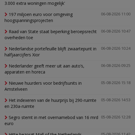
3.000 extra woningen mogelijk'
197 miljoen euro voor omgeving
06-08-2026 11:00
hoogspanningsprojecten
Raad van State staat beperking beroepsrecht
06-08-2026 10:47
overheden toe
Nederlandse portefeuille blijft zwaartepunt in
06-08-2026 10:24
halfjaarcijfers Xior
Nederlander geeft meer uit aan auto’s,
06-08-2026 09:25
apparaten en horeca
Nieuwe huurders voor bedrijfsunits in
05-08-2026 15:18
Amstelveen
Het indexeren van de huurprijs bij 290-ruimte
05-08-2026 14:53
en 230a-ruimte
Segro stemt in met overnamebod van 16 mrd
05-08-2026 12:28
euro
Hitte bezorgt Mall of the Netherlands
05-08-2026 11:42