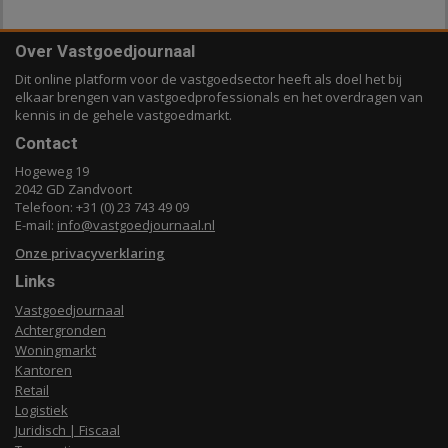
Over Vastgoedjournaal
Dit online platform voor de vastgoedsector heeft als doel het bij
elkaar brengen van vastgoedprofessionals en het overdragen van
kennis in de gehele vastgoedmarkt.
Contact
Hogeweg 19
2042 GD Zandvoort
Telefoon: +31 (0) 23 743 49 09
E-mail:
info@vastgoedjournaal.nl
Onze privacyverklaring
Links
Vastgoedjournaal
Achtergronden
Woningmarkt
Kantoren
Retail
Logistiek
Juridisch | Fiscaal