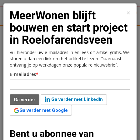
×
MeerWonen blijft
1
Toggl
bouwen en start project
tergronden
Woningmarkt
Kantoren
Retail
Logistiek
in Roelofarendsveen
MeerWonen blijft bouwen
Vul hieronder uw e-mailadres in en lees dit artikel gratis. We
sturen u dan een link om het artikel te lezen. Daarnaast
en start project in
ontvang je op werkdagen onze populaire nieuwsbrief.
E-mailadres
*
:
Roelofarendsveen
Kimberly Camu
24 juli 2020 om 11:36
Ga verder met LinkedIn
Ga verder
6 jaar geleden aangepast
2 minuten leestijd
Ga verder met Google
MeerWonen en Heembouw hebben de koop- en
realisatieovereenkomst ondertekend voor de bouw van
48 sociale huurappartementen en 12 beneden- en
Bent u abonnee van
bovenwoningen in project Westend in