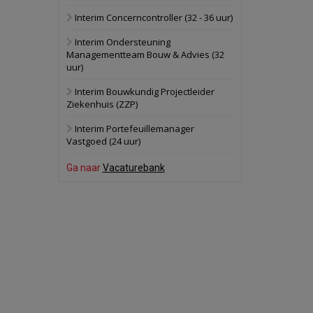
Interim Concerncontroller (32 - 36 uur)
Schuinesloot
Bekijk
Interim Ondersteuning
27 augustus 2026
Binnenvaartschip
Managementteam Bouw & Advies (32
uur)
Panheel
Bekijk
Interim Bouwkundig Projectleider
Ziekenhuis (ZZP)
17 september 2026
Voormalig
politiebureau
Interim Portefeuillemanager
Vastgoed (24 uur)
Dordrecht
Bekijk
Ga naar
Vacaturebank
17 september 2026
Voormalig
politiebureau
Hilversum
Bekijk
17 september 2026
Voormalig
politiebureau
Zaandam
Bekijk
8 september 2026
Zorgcomplex