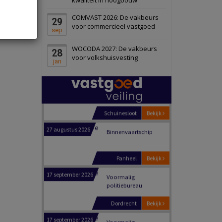
Schiedam
Bekijk
COMVAST 2026: De vakbeurs
29
22 september 2026
Attractiepark
voor commercieel vastgoed
sep
WOCODA 2027: De vakbeurs
28
Oranje
Bekijk
voor volkshuisvesting
jan
28 september 2026
Grootschalig
bedrijventerrein
Schuinesloot
Bekijk
27 augustus 2026
Binnenvaartschip
Panheel
Bekijk
17 september 2026
Voormalig
politiebureau
Dordrecht
Bekijk
17 september 2026
Voormalig
politiebureau