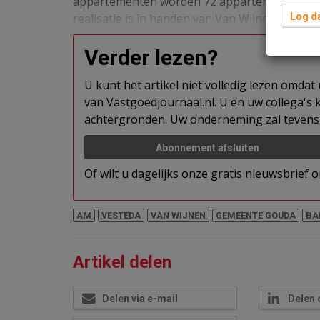
appartementen worden 72 appartementen in 
realisatie is in handen van Van Wijnen Stolwijk
Log da
Verder lezen?
U kunt het artikel niet volledig lezen omda
van Vastgoedjournaal.nl. U en uw collega's k
achtergronden. Uw onderneming zal tevens 
Abonnement afsluiten
Of wilt u dagelijks onze gratis nieuwsbrief
AM
VESTEDA
VAN WIJNEN
GEMEENTE GOUDA
BA
Artikel delen
Delen via e-mail
Delen 