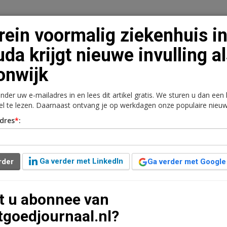
rein voormalig ziekenhuis i
da krijgt nieuwe invulling a
onwijk
n
Vacaturebank
Contact
Abonnementen
onder uw e-mailadres in en lees dit artikel gratis. We sturen u dan een
rkt
Kantoren
Retail
Logistiek
Juridisch | Fiscaa
kel te lezen. Daarnaast ontvang je op werkdagen onze populaire nieuw
dres
*
:
kenhuis in Gouda krijgt
woonwijk
Ga verder met LinkedIn
rder
Ga verder met Google
 jaar geleden aangepast
2 minuten leestijd
t u abonnee van
tartsein voor de bouw van 110 appartementen van het
tgoedjournaal.nl?
alig Sint Jozef-ziekenhuis in Gouda. Van de 110