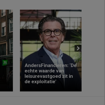
Next
AndersFinancieren: ‘De
echte waarde van
Elke
leisurevastgoed zit in
hote
de exploitatie’
inzic