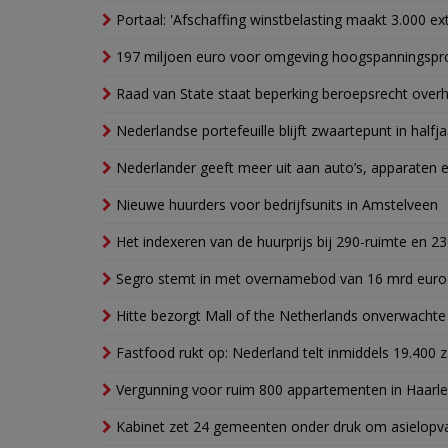
Portaal: 'Afschaffing winstbelasting maakt 3.000 e
197 miljoen euro voor omgeving hoogspanningspr
Raad van State staat beperking beroepsrecht over
Nederlandse portefeuille blijft zwaartepunt in halfja
Nederlander geeft meer uit aan auto’s, apparaten 
Nieuwe huurders voor bedrijfsunits in Amstelveen
Het indexeren van de huurprijs bij 290-ruimte en 2
Segro stemt in met overnamebod van 16 mrd euro
Hitte bezorgt Mall of the Netherlands onverwacht
Fastfood rukt op: Nederland telt inmiddels 19.400 
Vergunning voor ruim 800 appartementen in Haarlem
Kabinet zet 24 gemeenten onder druk om asielopva