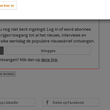
de middeldure huur afgenomen door Vesteda. De
.
n hier in
t u nog niet bent ingelogd. Log in of word abonnee
rijgen toegang tot al het nieuws, interviews en
elke werkdag de populaire nieuwsbrief ontvangen.
Inloggen
 ontvangen? Klik dan op
deze link
.
M WONEN
op LinkedIn
Delen op Facebook