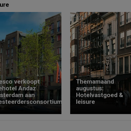
ure
esco verkoopt
Themamaand
ehotel Andaz
augustus:
sterdam aan
Hotelvastgoed &
esteerdersconsortium
leisure