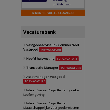
Hilversum
Bekijk
17 september 2026
BEKIJK HET VOLLEDIGE AANBOD
Voormalig
politiebureau
Zaandam
Bekijk
Vacaturebank
8 september 2026
Zorgcomplex
Vastgoedadviseur – Commercieel
Vastgoed
Zwanenburg
Bekijk
TOPVACATURE
6 oktober 2026
Hoofd huisvesting
Transformatieobject
TOPVACATURE
Transactie Manager
TOPVACATURE
Schiedam
Bekijk
Assetmanager Vastgoed
22 september 2026
Attractiepark
TOPVACATURE
Interim Senior Projectleider Fysieke
Leefomgeving
Oranje
Bekijk
28 september 2026
Interim Senior Projectleider
Grootschalig
Maatschappelijke Vastgoedprojecten
bedrijventerrein