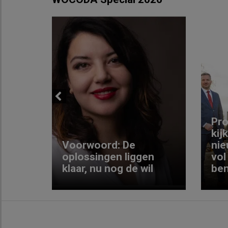
Previous
ng:
Pro
kij
Voorwoord: De
nie
ke
oplossingen liggen
vol
klaar, nu nog de wil
ben