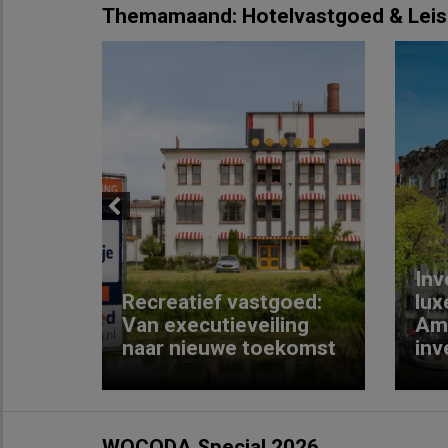
Themamaand: Hotelvastgoed & Leis
Previous
Inv
e
Recreatief vastgoed:
lux
t met
Van executieveiling
Am
naar nieuwe toekomst
inv
WOCODA Special 2026