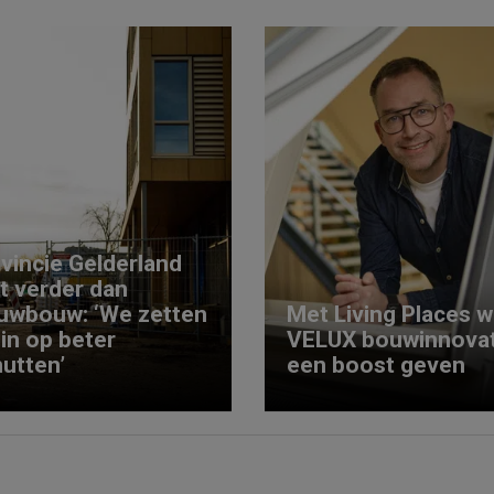
vincie Gelderland
kt verder dan
uwbouw: ‘We zetten
Met Living Places wi
 in op beter
VELUX bouwinnovat
utten’
een boost geven