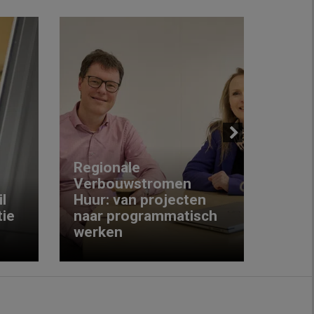
Next
Regionale
Verbouwstromen
‘We w
l
Huur: van projecten
koop
ie
naar programmatisch
gewo
werken
krijg