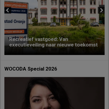
Previous
Next
Recreatief vastgoed: Van
executieveiling naar nieuwe toekomst
WOCODA Special 2026