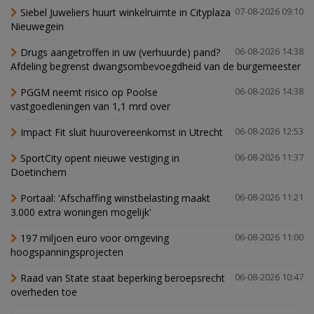
Siebel Juweliers huurt winkelruimte in Cityplaza
07-08-2026 09:10
Nieuwegein
Drugs aangetroffen in uw (verhuurde) pand?
06-08-2026 14:38
Afdeling begrenst dwangsombevoegdheid van de burgemeester
PGGM neemt risico op Poolse
06-08-2026 14:38
vastgoedleningen van 1,1 mrd over
Impact Fit sluit huurovereenkomst in Utrecht
06-08-2026 12:53
SportCity opent nieuwe vestiging in
06-08-2026 11:37
Doetinchem
Portaal: 'Afschaffing winstbelasting maakt
06-08-2026 11:21
3.000 extra woningen mogelijk'
197 miljoen euro voor omgeving
06-08-2026 11:00
hoogspanningsprojecten
Raad van State staat beperking beroepsrecht
06-08-2026 10:47
overheden toe