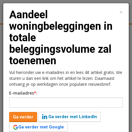
×
Aandeel
1
Toggl
woningbeleggingen in
Achtergronden
Woningmarkt
Kantore
Nieuws
Uitgelicht
totale
beleggingsvolume zal
Aandeel
toenemen
woningbeleggingen in
totale beleggingsvolume
Vul hieronder uw e-mailadres in en lees dit artikel gratis. We
sturen u dan een link om het artikel te lezen. Daarnaast
zal toenemen
ontvang je op werkdagen onze populaire nieuwsbrief.
E-mailadres
*
:
Sandra Lissenberg
9 juli 2020 om 09:06
6 jaar geleden aangepast
3 minuten leestijd
Ga verder met LinkedIn
Ga verder
Naar verwachting zal het aandeel van
woningbeleggingen in het totale beleggingsvolume
Ga verder met Google