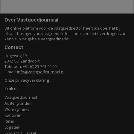
Over Vastgoedjournaal
Dit online platform voor de vastgoedsector heeft als doel het bij
elkaar brengen van vastgoedprofessionals en het overdragen van
kennis in de gehele vastgoedmarkt.
Contact
Hogeweg 19
2042 GD Zandvoort
Telefoon: +31 (0) 23 743 49 09
E-mail:
info@vastgoedjournaal.nl
Onze privacyverklaring
Links
Vastgoedjournaal
Achtergronden
Woningmarkt
Kantoren
Retail
Logistiek
Juridisch | Fiscaal