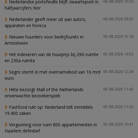
Nederlandse portefeuille blijft zwaartepunt in
06-08-2026 10:24
halfjaarcijfers Xior
Nederlander geeft meer uit aan auto’s,
06-08-2026 09:25
apparaten en horeca
Nieuwe huurders voor bedrijfsunits in
05-08-2026 15:18
Amstelveen
Het indexeren van de huurprijs bij 290-ruimte
05-08-2026 14:53
en 230a-ruimte
Segro stemt in met overnamebod van 16 mrd
05-08-2026 12:28
euro
Hitte bezorgt Mall of the Netherlands
05-08-2026 11:42
onverwachte bezoekerspiek
Fastfood rukt op: Nederland telt inmiddels
05-08-2026 11:02
19.400 zaken
Vergunning voor ruim 800 appartementen in
05-08-2026 10:41
Haarlem definitief