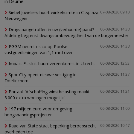
in Deurne
Siebel Juweliers huurt winkelruimte in Cityplaza
07-08-2026 09:10
Nieuwegein
Drugs aangetroffen in uw (verhuurde) pand?
06-08-2026 14:38
Afdeling begrenst dwangsombevoegdheid van de burgemeester
PGGM neemt risico op Poolse
06-08-2026 14:38
vastgoedleningen van 1,1 mrd over
Impact Fit sluit huurovereenkomst in Utrecht
06-08-2026 12:53
SportCity opent nieuwe vestiging in
06-08-2026 11:37
Doetinchem
Portaal: 'Afschaffing winstbelasting maakt
06-08-2026 11:21
3.000 extra woningen mogelijk'
197 miljoen euro voor omgeving
06-08-2026 11:00
hoogspanningsprojecten
Raad van State staat beperking beroepsrecht
06-08-2026 10:47
overheden toe