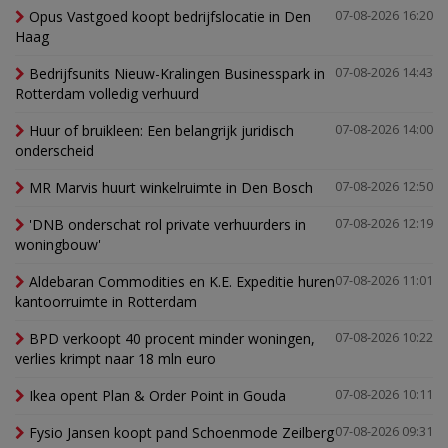
Opus Vastgoed koopt bedrijfslocatie in Den
07-08-2026 16:20
Haag
Bedrijfsunits Nieuw-Kralingen Businesspark in
07-08-2026 14:43
Rotterdam volledig verhuurd
Huur of bruikleen: Een belangrijk juridisch
07-08-2026 14:00
onderscheid
MR Marvis huurt winkelruimte in Den Bosch
07-08-2026 12:50
'DNB onderschat rol private verhuurders in
07-08-2026 12:19
woningbouw'
Aldebaran Commodities en K.E. Expeditie huren
07-08-2026 11:01
kantoorruimte in Rotterdam
BPD verkoopt 40 procent minder woningen,
07-08-2026 10:22
verlies krimpt naar 18 mln euro
Ikea opent Plan & Order Point in Gouda
07-08-2026 10:11
Fysio Jansen koopt pand Schoenmode Zeilberg
07-08-2026 09:31