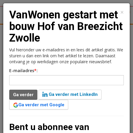
×
VanWonen gestart met
1
Toggl
bouw Hof van Breezicht
tergronden
Woningmarkt
Kantoren
Retail
Logistiek
Zwolle
VanWonen gestart met
Vul hieronder uw e-mailadres in en lees dit artikel gratis. We
sturen u dan een link om het artikel te lezen. Daarnaast
bouw Hof van Breezicht
ontvang je op werkdagen onze populaire nieuwsbrief.
E-mailadres
*
:
Zwolle
Sandra Lissenberg
6 juli 2020 om 10:00
Ga verder met LinkedIn
Ga verder
2 minuten leestijd
Ga verder met Google
In Zwolle is men gestart met de bouw van de eerste 35
energieneutrale woningen van Hof van Breezicht voor
VanWonen. Alle 35 woningen zijn inmiddels verkocht.
Bent u abonnee van
De voorverkoop van 56 woningen in de tweede fase is