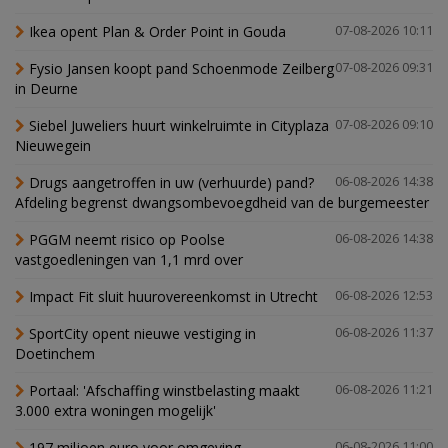
Ikea opent Plan & Order Point in Gouda
07-08-2026 10:11
Fysio Jansen koopt pand Schoenmode Zeilberg
07-08-2026 09:31
in Deurne
Siebel Juweliers huurt winkelruimte in Cityplaza
07-08-2026 09:10
Nieuwegein
Drugs aangetroffen in uw (verhuurde) pand?
06-08-2026 14:38
Afdeling begrenst dwangsombevoegdheid van de burgemeester
PGGM neemt risico op Poolse
06-08-2026 14:38
vastgoedleningen van 1,1 mrd over
Impact Fit sluit huurovereenkomst in Utrecht
06-08-2026 12:53
SportCity opent nieuwe vestiging in
06-08-2026 11:37
Doetinchem
Portaal: 'Afschaffing winstbelasting maakt
06-08-2026 11:21
3.000 extra woningen mogelijk'
197 miljoen euro voor omgeving
06-08-2026 11:00