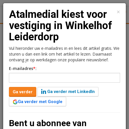
×
Atalmedial kiest voor
1
Toggl
vestiging in Winkelhof
tiek
Juridisch | Fiscaal
Transacties
Werk
Specials
Leiderdorp
Atalmedial kiest voor
Vul hieronder uw e-mailadres in en lees dit artikel gratis. We
sturen u dan een link om het artikel te lezen. Daarnaast
vestiging in Winkelhof
ontvang je op werkdagen onze populaire nieuwsbrief.
E-mailadres
*
:
Leiderdorp
Kimberly Camu
6 juli 2020 om 09:57
Ga verder met LinkedIn
Ga verder
1 minuut leestijd
Ga verder met Google
Wereldhave heeft een nieuwe huurovereenkomst
gesloten met Atalmedial voor een medisch diagnostisch
centrum in Winkelhof Leiderdorp. De komst van
Bent u abonnee van
Atalmedial past bij de nieuwe strategie van het