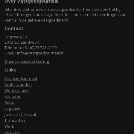
Over Vastgoedjournaal
Dit online platform voor de vastgoedsector heeft als doel het bij
elkaar brengen van vastgoedprofessionals en het overdragen van
kennis in de gehele vastgoedmarkt.
Contact
Hogeweg 19
2042 GD Zandvoort
Telefoon: +31 (0) 23 743 49 09
E-mail:
info@vastgoedjournaal.nl
Onze privacyverklaring
Links
Vastgoedjournaal
Achtergronden
Woningmarkt
Kantoren
Retail
Logistiek
Juridisch | Fiscaal
Transacties
Werk
Specials