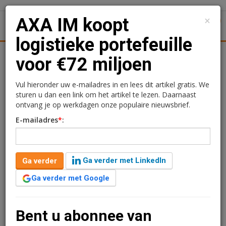
×
AXA IM koopt
1
Toggl
logistieke portefeuille
tiek
Juridisch | Fiscaal
Transacties
Werk
Specials
voor €72 miljoen
AXA IM koopt logistieke
Vul hieronder uw e-mailadres in en lees dit artikel gratis. We
sturen u dan een link om het artikel te lezen. Daarnaast
portefeuille voor €72
ontvang je op werkdagen onze populaire nieuwsbrief.
E-mailadres
*
:
miljoen
Kimberly Camu
3 juli 2020 om 09:36
Ga verder met LinkedIn
Ga verder
6 jaar geleden aangepast
2 minuten leestijd
Ga verder met Google
AXA Investment Managers heeft een logistieke
portefeuille van circa 65.300 m2 in Nederland
aangekocht van Next Level Real Estate. Er is €72
Bent u abonnee van
miljoen betaald. De portefeuille bestaat uit vier assets