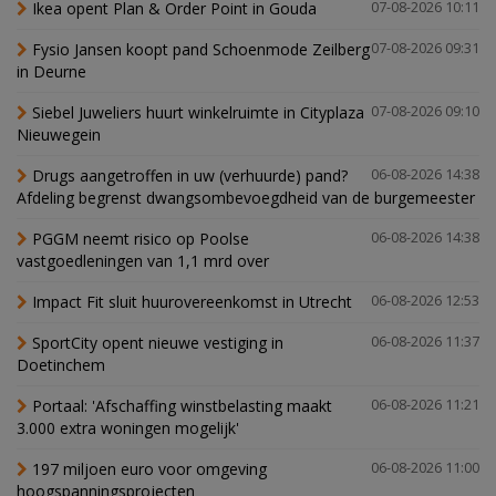
Ikea opent Plan & Order Point in Gouda
07-08-2026 10:11
Fysio Jansen koopt pand Schoenmode Zeilberg
07-08-2026 09:31
in Deurne
Siebel Juweliers huurt winkelruimte in Cityplaza
07-08-2026 09:10
Nieuwegein
Drugs aangetroffen in uw (verhuurde) pand?
06-08-2026 14:38
Afdeling begrenst dwangsombevoegdheid van de burgemeester
PGGM neemt risico op Poolse
06-08-2026 14:38
vastgoedleningen van 1,1 mrd over
Impact Fit sluit huurovereenkomst in Utrecht
06-08-2026 12:53
SportCity opent nieuwe vestiging in
06-08-2026 11:37
Doetinchem
Portaal: 'Afschaffing winstbelasting maakt
06-08-2026 11:21
3.000 extra woningen mogelijk'
197 miljoen euro voor omgeving
06-08-2026 11:00
hoogspanningsprojecten