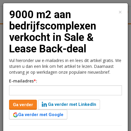
×
9000 m2 aan
1
Toggl
bedrijfscomplexen
tiek
Juridisch | Fiscaal
Transacties
Werk
Specials
verkocht in Sale &
Lease Back-deal
9000 m2 aan
bedrijfscomplexen
Vul hieronder uw e-mailadres in en lees dit artikel gratis. We
sturen u dan een link om het artikel te lezen. Daarnaast
verkocht in Sale & Lease
ontvang je op werkdagen onze populaire nieuwsbrief.
E-mailadres
*
:
Back-deal
Charlotte Bijenveld
5 juni 2020 om 12:18
Ga verder met LinkedIn
Ga verder
6 jaar geleden aangepast
1 minuut leestijd
Ga verder met Google
In opdracht van Van Wijnen heeft BMV
Bedrijfsmakelaars, partner in Dynamis, (voorheen