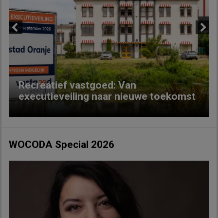
Previous
Next
Recreatief vastgoed: Van
executieveiling naar nieuwe toekomst
WOCODA Special 2026