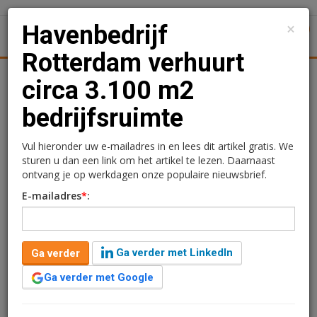
×
Havenbedrijf
1
Toggl
Rotterdam verhuurt
tiek
Juridisch | Fiscaal
Transacties
Werk
Specials
circa 3.100 m2
bedrijfsruimte
Havenbedrijf Rotterdam
verhuurt circa 3.100 m2
Vul hieronder uw e-mailadres in en lees dit artikel gratis. We
sturen u dan een link om het artikel te lezen. Daarnaast
bedrijfsruimte
ontvang je op werkdagen onze populaire nieuwsbrief.
E-mailadres
*
:
Kimberly Camu
19 maart 2020 om 10:22
6 jaar geleden aangepast
1 minuut leestijd
Ga verder met LinkedIn
Ga verder
Ship Spares Logistics B.V. (SSL) heeft een
huurovereenkomst gesloten met Havenbedrijf
Ga verder met Google
Rotterdam N.V. voor de huur van circa 3.087 m²
bedrijfsruimte en circa 1.864 m² buitenterrein aan de