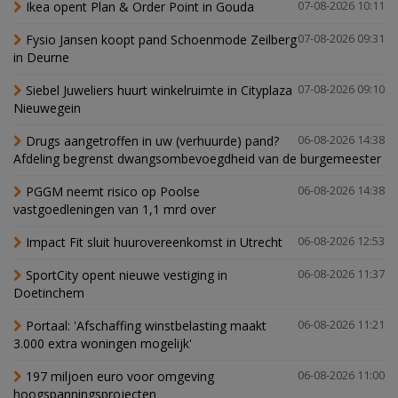
Ikea opent Plan & Order Point in Gouda
07-08-2026 10:11
Fysio Jansen koopt pand Schoenmode Zeilberg
07-08-2026 09:31
in Deurne
Siebel Juweliers huurt winkelruimte in Cityplaza
07-08-2026 09:10
Nieuwegein
Drugs aangetroffen in uw (verhuurde) pand?
06-08-2026 14:38
Afdeling begrenst dwangsombevoegdheid van de burgemeester
PGGM neemt risico op Poolse
06-08-2026 14:38
vastgoedleningen van 1,1 mrd over
Impact Fit sluit huurovereenkomst in Utrecht
06-08-2026 12:53
SportCity opent nieuwe vestiging in
06-08-2026 11:37
Doetinchem
Portaal: 'Afschaffing winstbelasting maakt
06-08-2026 11:21
3.000 extra woningen mogelijk'
197 miljoen euro voor omgeving
06-08-2026 11:00
hoogspanningsprojecten