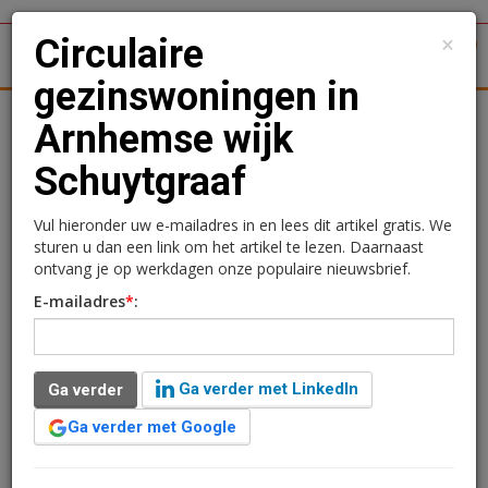
×
Circulaire
1
Toggl
gezinswoningen in
tergronden
Woningmarkt
Kantoren
Retail
Logistiek
Arnhemse wijk
Schuytgraaf
Circulaire
gezinswoningen in
Vul hieronder uw e-mailadres in en lees dit artikel gratis. We
sturen u dan een link om het artikel te lezen. Daarnaast
Arnhemse wijk
ontvang je op werkdagen onze populaire nieuwsbrief.
E-mailadres
*
:
Schuytgraaf
Sandra Lissenberg
16 maart 2020 om 10:48
Ga verder met LinkedIn
Ga verder
2 minuten leestijd
Ga verder met Google
Gebiedsontwikkelaar BPD (Bouwfonds Property
Development) en Giesbers Ontwikkelen en Bouwen zijn