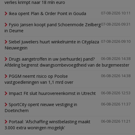
verlies krimpt naar 18 mln euro
Ikea opent Plan & Order Point in Gouda
07-08-2026 10:11
Fysio Jansen koopt pand Schoenmode Zeilberg
07-08-2026 09:31
in Deurne
Siebel Juweliers huurt winkelruimte in Cityplaza
07-08-2026 09:10
Nieuwegein
Drugs aangetroffen in uw (verhuurde) pand?
06-08-2026 14:38
Afdeling begrenst dwangsombevoegdheid van de burgemeester
PGGM neemt risico op Poolse
06-08-2026 14:38
vastgoedleningen van 1,1 mrd over
Impact Fit sluit huurovereenkomst in Utrecht
06-08-2026 12:53
SportCity opent nieuwe vestiging in
06-08-2026 11:37
Doetinchem
Portaal: 'Afschaffing winstbelasting maakt
06-08-2026 11:21
3.000 extra woningen mogelijk'