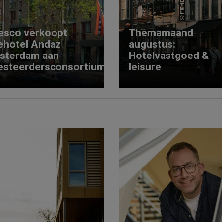
esco verkoopt
Themamaand
ehotel Andaz
augustus:
sterdam aan
Hotelvastgoed &
esteerdersconsortium
leisure