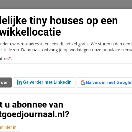
delijke tiny houses op een
wikkellocatie
onder uw e-mailadres in en lees dit artikel gratis. We sturen u dan een
n
Vacaturebank
Contact
Abonnementen
kel te lezen. Daarnaast ontvang je op werkdagen onze populaire nieuw
dres
*
:
rkt
Kantoren
Retail
Logistiek
Juridisch | Fiscaa
s op een ontwikkellocatie
Ga verder met LinkedIn
rder
Ga verder met Google
6 jaar geleden aangepast
3 minuten leestijd
t u abonnee van
 een tiny house bezitten op de ontwikkellocatie van
tgoedjournaal.nl?
nbaan in Nieuwegein. Nu de tiny houses zijn
t permanente bebouwing. Beide partijen vertellen over
n hier in