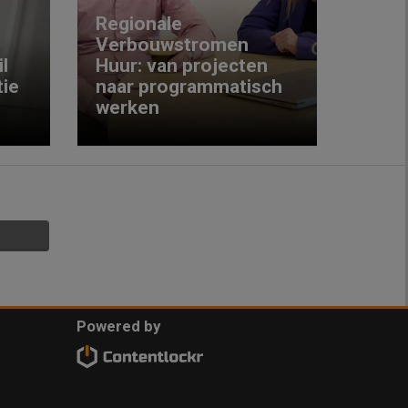
Next
Regionale
Verbouwstromen
‘We w
l
Huur: van projecten
koop
ie
naar programmatisch
gewo
werken
krijg
Powered by