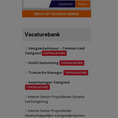
Hilversum
Bekijk
17 september 2026
BEKIJK HET VOLLEDIGE AANBOD
Voormalig
politiebureau
Zaandam
Bekijk
Vacaturebank
8 september 2026
Zorgcomplex
Vastgoedadviseur – Commercieel
Vastgoed
Zwanenburg
Bekijk
TOPVACATURE
6 oktober 2026
Hoofd huisvesting
Transformatieobject
TOPVACATURE
Transactie Manager
TOPVACATURE
Schiedam
Bekijk
Assetmanager Vastgoed
22 september 2026
Attractiepark
TOPVACATURE
Interim Senior Projectleider Fysieke
Leefomgeving
Oranje
Bekijk
28 september 2026
Interim Senior Projectleider
Grootschalig
Maatschappelijke Vastgoedprojecten
bedrijventerrein