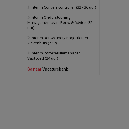
Interim Concerncontroller (32 - 36 uur)
Schuinesloot
Bekijk
Interim Ondersteuning
27 augustus 2026
Binnenvaartschip
Managementteam Bouw & Advies (32
uur)
Panheel
Bekijk
Interim Bouwkundig Projectleider
Ziekenhuis (ZZP)
17 september 2026
Voormalig
politiebureau
Interim Portefeuillemanager
Vastgoed (24 uur)
Dordrecht
Bekijk
Ga naar
Vacaturebank
17 september 2026
Voormalig
politiebureau
Hilversum
Bekijk
17 september 2026
Voormalig
politiebureau
Zaandam
Bekijk
8 september 2026
Zorgcomplex