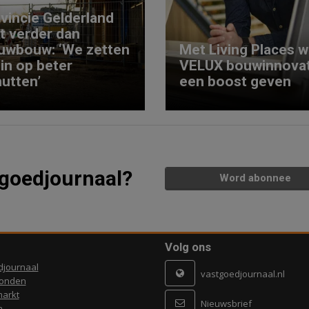
vincie Gelderland
kt verder dan
uwbouw: ‘We zetten
Met Living Places wi
 in op beter
VELUX bouwinnovat
utten’
een boost geven
tgoedjournaal?
Word abonnee
Volg ons
djournaal
vastgoedjournaal.nl
ronden
arkt
Nieuwsbrief
n