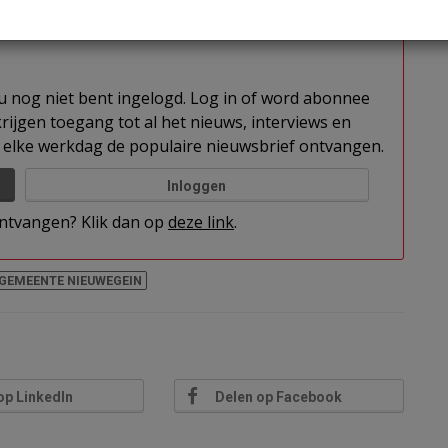
t u nog niet bent ingelogd. Log in of word abonnee
rijgen toegang tot al het nieuws, interviews en
elke werkdag de populaire nieuwsbrief ontvangen.
Inloggen
 ontvangen? Klik dan op
deze link
.
GEMEENTE NIEUWEGEIN
op LinkedIn
Delen op Facebook