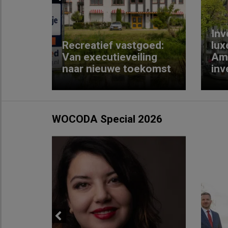
Previous
Inv
e
Recreatief vastgoed:
lux
t met
Van executieveiling
Am
naar nieuwe toekomst
inv
WOCODA Special 2026