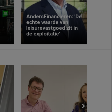
Next
AndersFinancieren: ‘De
echte waarde van
Elke
leisurevastgoed zit in
hote
de exploitatie’
inzic