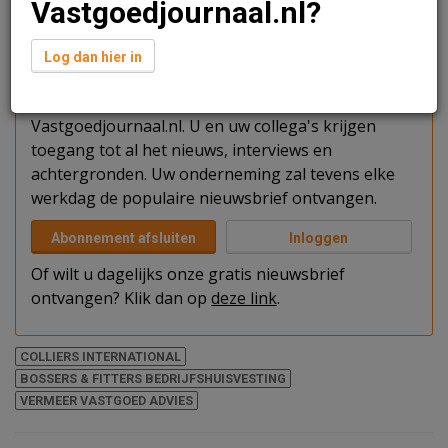
Vastgoedjournaal.nl?
Verder lezen?
Log dan hier in
U kunt het artikel niet volledig lezen omdat u nog
niet bent ingelogd. Log in of word abonnee van
Vastgoedjournaal.nl. U en uw collega's krijgen
toegang tot al het nieuws, interviews en
achtergronden. Uw onderneming zal tevens elke
werkdag de populaire nieuwsbrief ontvangen.
Abonnement afsluiten
Inloggen
Of wilt u dagelijks onze gratis nieuwsbrief
ontvangen? Klik dan op
deze link
.
COLLIERS INTERNATIONAL
BOSSERS & FITTERS BEDRIJFSHUISVESTING
VERMEER VASTGOED ADVIES