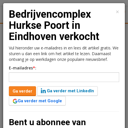
×
Bedrijvencomplex
1
Toggl
Hurkse Poort in
tiek
Juridisch | Fiscaal
Transacties
Werk
Specials
Eindhoven verkocht
Bedrijvencomplex Hurkse
Vul hieronder uw e-mailadres in en lees dit artikel gratis. We
sturen u dan een link om het artikel te lezen. Daarnaast
Poort in Eindhoven
ontvang je op werkdagen onze populaire nieuwsbrief.
E-mailadres
*
:
verkocht
Redactie
10 februari 2020 om 11:48
Ga verder met LinkedIn
Ga verder
6 jaar geleden aangepast
1 minuut leestijd
Ga verder met Google
Het bedrijvencomplex Hurkse Poort, bestaande uit
ongeveer 6.827 m² kantoor- en bedrijfsruimte, aan de
Meerenakkerweg/Dillenburgstraat in Eindhoven is
Bent u abonnee van
verkocht aan een particuliere belegger.