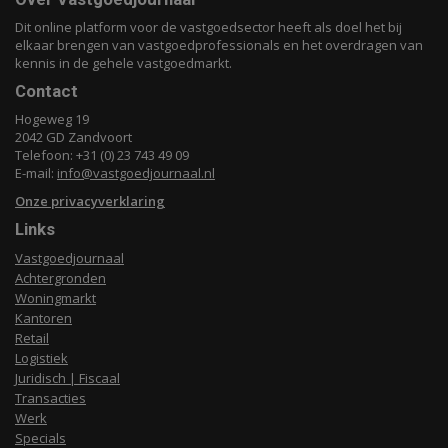
Dit online platform voor de vastgoedsector heeft als doel het bij
elkaar brengen van vastgoedprofessionals en het overdragen van
kennis in de gehele vastgoedmarkt.
Contact
Hogeweg 19
2042 GD Zandvoort
Telefoon: +31 (0) 23 743 49 09
E-mail:
info@vastgoedjournaal.nl
Onze privacyverklaring
Links
Vastgoedjournaal
Achtergronden
Woningmarkt
Kantoren
Retail
Logistiek
Juridisch | Fiscaal
Transacties
Werk
Specials