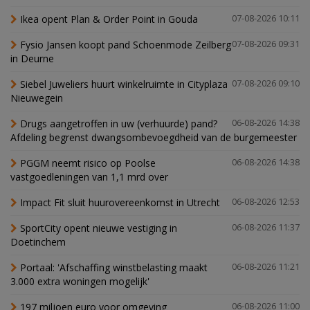
Ikea opent Plan & Order Point in Gouda
07-08-2026 10:11
Fysio Jansen koopt pand Schoenmode Zeilberg
07-08-2026 09:31
in Deurne
Siebel Juweliers huurt winkelruimte in Cityplaza
07-08-2026 09:10
Nieuwegein
Drugs aangetroffen in uw (verhuurde) pand?
06-08-2026 14:38
Afdeling begrenst dwangsombevoegdheid van de burgemeester
PGGM neemt risico op Poolse
06-08-2026 14:38
vastgoedleningen van 1,1 mrd over
Impact Fit sluit huurovereenkomst in Utrecht
06-08-2026 12:53
SportCity opent nieuwe vestiging in
06-08-2026 11:37
Doetinchem
Portaal: 'Afschaffing winstbelasting maakt
06-08-2026 11:21
3.000 extra woningen mogelijk'
197 miljoen euro voor omgeving
06-08-2026 11:00